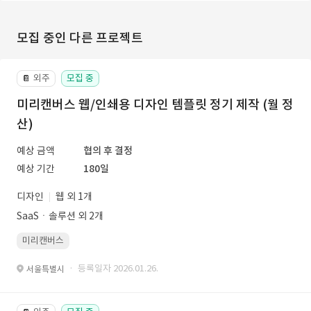
모집 중인 다른 프로젝트
외주
모집 중
📔
미리캔버스 웹/인쇄용 디자인 템플릿 정기 제작 (월 정
산)
예상 금액
협의 후 결정
예상 기간
180일
디자인
웹 외 1개
SaaSㆍ솔루션 외 2개
미리캔버스
· 등록일자 2026.01.26.
서울특별시