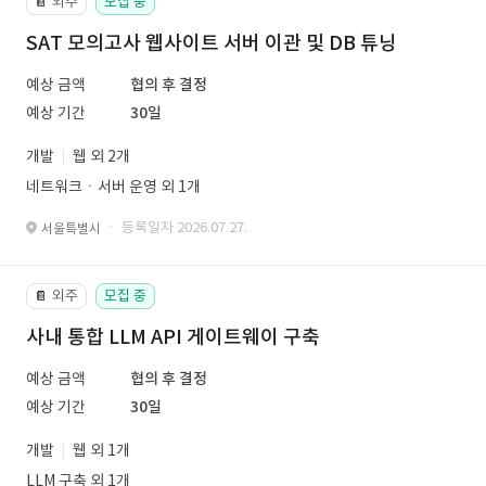
외주
모집 중
📔
SAT 모의고사 웹사이트 서버 이관 및 DB 튜닝
예상 금액
협의 후 결정
예상 기간
30일
개발
웹 외 2개
네트워크ㆍ서버 운영 외 1개
· 등록일자 2026.07.27.
서울특별시
외주
모집 중
📔
사내 통합 LLM API 게이트웨이 구축
예상 금액
협의 후 결정
예상 기간
30일
개발
웹 외 1개
LLM 구축 외 1개