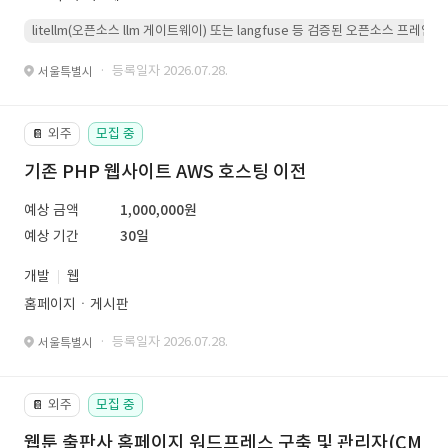
litellm(오픈소스 llm 게이트웨이) 또는 langfuse 등 검증된 오픈소스 프
· 등록일자 2026.07.28.
서울특별시
외주
모집 중
📔
기존 PHP 웹사이트 AWS 호스팅 이전
예상 금액
1,000,000원
예상 기간
30일
개발
웹
홈페이지ㆍ게시판
· 등록일자 2026.07.28.
서울특별시
외주
모집 중
📔
웹툰 출판사 홈페이지 워드프레스 구축 및 관리자(CM