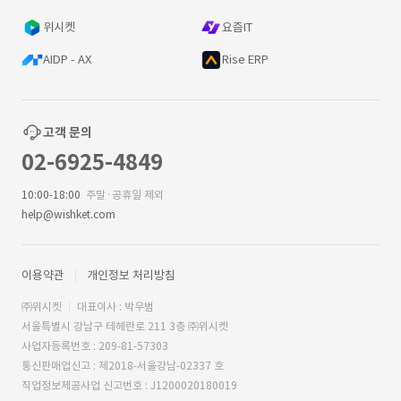
위시켓
요즘IT
AIDP - AX
Rise ERP
고객 문의
02-6925-4849
10:00-18:00
주말·공휴일 제외
help@wishket.com
이용약관
개인정보 처리방침
㈜위시켓
대표이사 : 박우범
서울특별시 강남구 테헤란로 211 3층 ㈜위시켓
사업자등록번호 : 209-81-57303
통신판매업신고 : 제2018-서울강남-02337 호
직업정보제공사업 신고번호 : J1200020180019