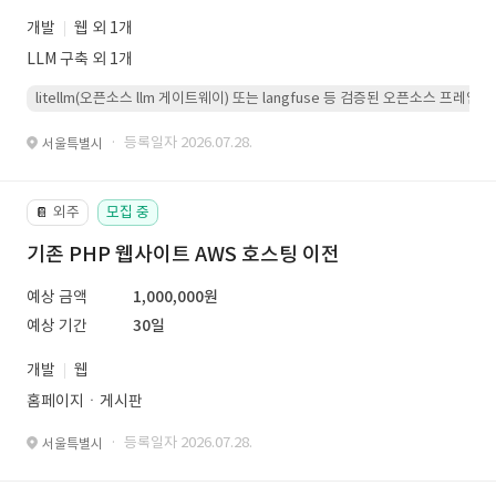
개발
웹 외 1개
LLM 구축 외 1개
litellm(오픈소스 llm 게이트웨이) 또는 langfuse 등 검증된 오픈소스 프
· 등록일자 2026.07.28.
서울특별시
외주
모집 중
📔
기존 PHP 웹사이트 AWS 호스팅 이전
예상 금액
1,000,000원
예상 기간
30일
개발
웹
홈페이지ㆍ게시판
· 등록일자 2026.07.28.
서울특별시