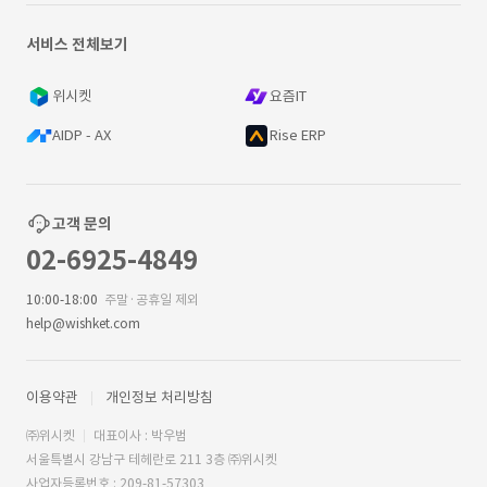
서비스 전체보기
위시켓
요즘IT
AIDP - AX
Rise ERP
고객 문의
02-6925-4849
10:00-18:00
주말·공휴일 제외
help@wishket.com
이용약관
개인정보 처리방침
㈜위시켓
대표이사 : 박우범
서울특별시 강남구 테헤란로 211 3층 ㈜위시켓
사업자등록번호 : 209-81-57303