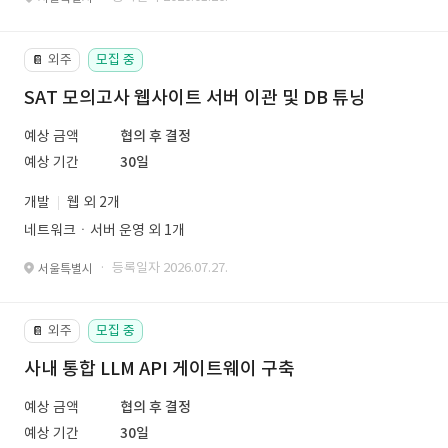
외주
모집 중
📔
SAT 모의고사 웹사이트 서버 이관 및 DB 튜닝
예상 금액
협의 후 결정
예상 기간
30일
개발
웹 외 2개
네트워크ㆍ서버 운영 외 1개
· 등록일자 2026.07.27.
서울특별시
외주
모집 중
📔
사내 통합 LLM API 게이트웨이 구축
예상 금액
협의 후 결정
예상 기간
30일