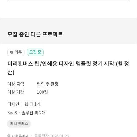
모집 중인 다른 프로젝트
외주
모집 중
📔
미리캔버스 웹/인쇄용 디자인 템플릿 정기 제작 (월 정
산)
예상 금액
협의 후 결정
예상 기간
180일
디자인
웹 외 1개
SaaSㆍ솔루션 외 2개
미리캔버스
· 등록일자 2026.01.26.
서울특별시