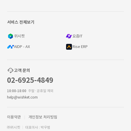
서비스 전체보기
위시켓
요즘IT
AIDP - AX
Rise ERP
고객 문의
02-6925-4849
10:00-18:00
주말·공휴일 제외
help@wishket.com
이용약관
개인정보 처리방침
㈜위시켓
대표이사 : 박우범