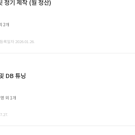
정기 제작 (월 정산)
외 2개
 등록일자 2026.01.26.
및 DB 튜닝
영 외 1개
.27.