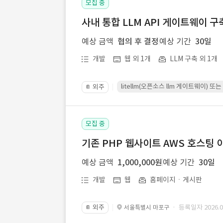
모집 중
사내 통합 LLM API 게이트웨이 구
예상 금액
협의 후 결정
예상 기간
30일
개발
웹 외 1개
LLM 구축 외 1개
litellm(오픈소스 llm 게이트웨이)
외주
📔
모집 중
기존 PHP 웹사이트 AWS 호스팅 
예상 금액
1,000,000원
예상 기간
30일
개발
웹
홈페이지ㆍ게시판
외주
· 등록일자 2026.07
서울특별시 마포구
📔