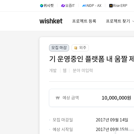
위시켓
요즘IT
AIDP - AX
Rise ERP
프로젝트 등록
프로젝트 찾기
프로젝트 찾기
모집 마감
외주
유사사례 검색 A
기 운영중인 플랫폼 내 움짤 
개발
웹
분야 미입력
10,000,000원
예상 금액
모집 마감일
2017년 09월 14일
예상 시작일
2017년 09월 15일