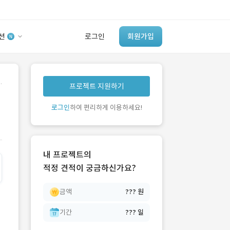
션
로그인
회원가입
유사사례 검색 AI
.
프로젝트 지원하기
‘이런 거’ 만들어본
개발 회사 있어?
로그인
하여 편리하게 이용하세요!
바로가기
내 프로젝트의
적정 견적이 궁금하신가요?
금액
??? 원
기간
??? 일