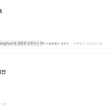
축
 또는 langfuse 등 검증된 오픈소스 프레임워크를 기반으로 시스템을 구축
· 등록일자 2026.07.28.
서울특별시 송파구
이전
.28.