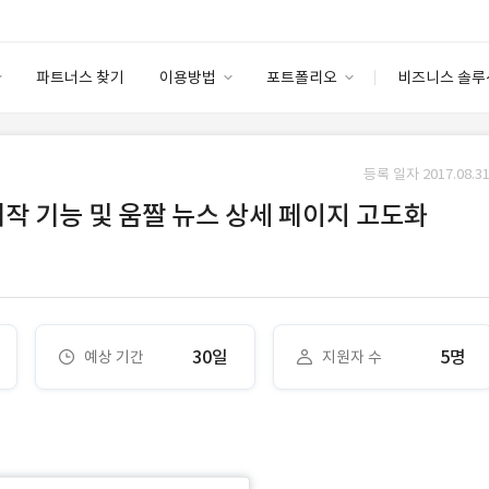
파트너스 찾기
이용방법
포트폴리오
비즈니스 솔루
이용방법
포트폴리오
엔터프라이즈
I
파트너 등급
이용후기
등록 일자 2017.08.31
안심 코드 케어
이용요금
솔루션 마켓
제작 기능 및 움짤 뉴스 상세 페이지 고도화
고객센터
스토어
30일
5명
예상 기간
지원자 수