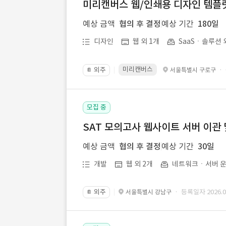
미리캔버스 웹/인쇄용 디자인 템플릿 
예상 금액
협의 후 결정
예상 기간
180일
디자인
웹 외 1개
SaaSㆍ솔루션 
미리캔버스
외주
·
서울특별시 구로구
📔
모집 중
SAT 모의고사 웹사이트 서버 이관 
예상 금액
협의 후 결정
예상 기간
30일
개발
웹 외 2개
네트워크ㆍ서버 운
외주
· 등록일자 2026.07
서울특별시 강남구
📔