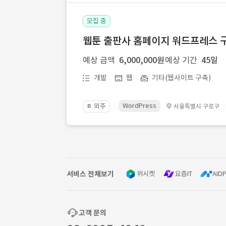
모집 중
웹툰 출판사 홈페이지 워드프레스 구
예상 금액
6,000,000원
예상 기간
45일
개발
웹
기타(웹사이트 구축)
WordPress
외주
서울특별시 구로구
📔
서비스 전체보기
위시켓
요즘IT
AIDP
고객 문의