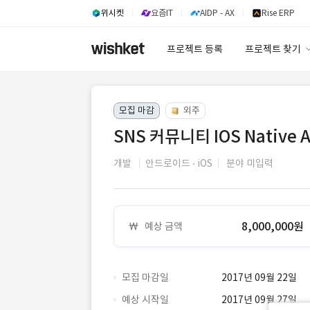
위시켓
요즘IT
AIDP - AX
Rise ERP
프로젝트 등록
프로젝트 찾기
프로젝트 찾기
모집 마감
외주
유사사례 검색 A
SNS 커뮤니티 IOS Native A
개발
안드로이드
iOS
분야 미입력
8,000,000원
예상 금액
모집 마감일
2017년 09월 22일
예상 시작일
2017년 09월 27일