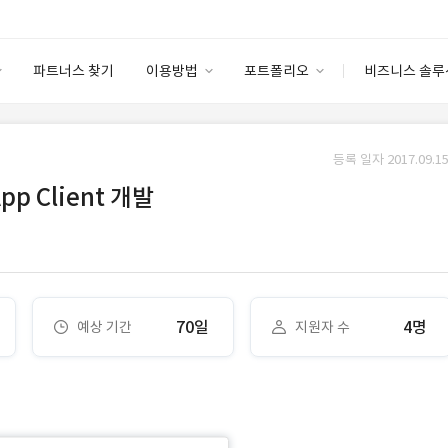
파트너스 찾기
이용방법
포트폴리오
비즈니스 솔루
이용방법
포트폴리오
엔터프라이즈
I
파트너 등급
이용후기
등록 일자 2017.09.15
안심 코드 케어
이용요금
솔루션 마켓
pp Client 개발
고객센터
스토어
70일
4명
예상 기간
지원자 수