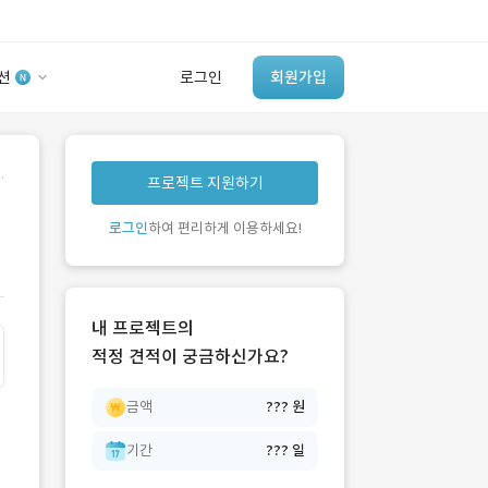
션
로그인
회원가입
유사사례 검색 AI
.
프로젝트 지원하기
‘이런 거’ 만들어본
개발 회사 있어?
로그인
하여 편리하게 이용하세요!
바로가기
내 프로젝트의
적정 견적이 궁금하신가요?
금액
??? 원
기간
??? 일