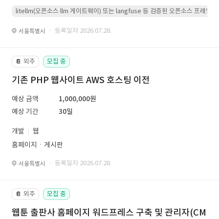
litellm(오픈소스 llm 게이트웨이) 또는 langfuse 등 검증된 오픈소스 프
· 등록일자 2026.07.28.
서울특별시
외주
모집 중
📔
기존 PHP 웹사이트 AWS 호스팅 이전
예상 금액
1,000,000원
예상 기간
30일
개발
웹
홈페이지ㆍ게시판
· 등록일자 2026.07.28.
서울특별시
외주
모집 중
📔
웹툰 출판사 홈페이지 워드프레스 구축 및 관리자(CM