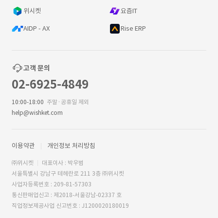
위시켓
요즘IT
AIDP - AX
Rise ERP
고객 문의
02-6925-4849
10:00-18:00
주말·공휴일 제외
help@wishket.com
이용약관
개인정보 처리방침
㈜위시켓
대표이사 : 박우범
서울특별시 강남구 테헤란로 211 3층 ㈜위시켓
사업자등록번호 : 209-81-57303
통신판매업신고 : 제2018-서울강남-02337 호
직업정보제공사업 신고번호 : J1200020180019