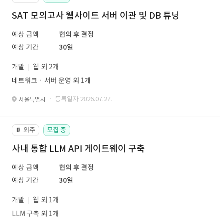
SAT 모의고사 웹사이트 서버 이관 및 DB 튜닝
예상 금액
협의 후 결정
예상 기간
30일
개발
웹 외 2개
네트워크ㆍ서버 운영 외 1개
· 등록일자 2026.07.27.
서울특별시
외주
모집 중
📔
사내 통합 LLM API 게이트웨이 구축
예상 금액
협의 후 결정
예상 기간
30일
개발
웹 외 1개
LLM 구축 외 1개