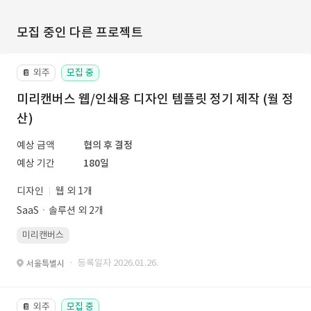
모집 중인 다른 프로젝트
외주
모집 중
📔
미리캔버스 웹/인쇄용 디자인 템플릿 정기 제작 (월 정
산)
예상 금액
협의 후 결정
예상 기간
180일
디자인
웹 외 1개
SaaSㆍ솔루션 외 2개
미리캔버스
· 등록일자 2026.01.26.
서울특별시
외주
모집 중
📔