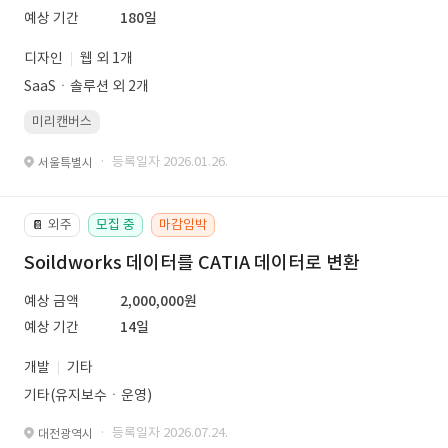
예상 기간
180일
디자인
웹 외 1개
SaaSㆍ솔루션 외 2개
미리캔버스
· 등록일자 2026.01.26.
서울특별시
외주
모집 중
마감임박
📔
Soildworks 데이터를 CATIA 데이터로 변환
예상 금액
2,000,000원
예상 기간
14일
개발
기타
기타(유지보수ㆍ운영)
· 등록일자 2026.07.24.
대전광역시