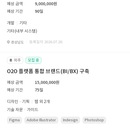
예상 금액
9,000,000원
예상 기간
90일
개발
기타
기타(내부 시스템)
· 등록일자 2026.07.28.
경상남도
외주
모집 중
📔
O2O 플랫폼 통합 브랜드(BI/BX) 구축
예상 금액
15,000,000원
예상 기간
75일
디자인 · 기획
웹 외 2개
기술 자문ㆍ가이드
Figma
Adobe Illustrator
Indesign
Photoshop