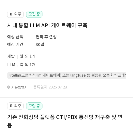
외주
모집 중
📔
사내 통합 LLM API 게이트웨이 구축
예상 금액
협의 후 결정
예상 기간
30일
개발
웹 외 1개
LLM 구축 외 1개
litellm(오픈소스 llm 게이트웨이) 또는 langfuse 등 검증된 오픈소스 프
· 등록일자 2026.07.28.
서울특별시
외주
모집 중
📔
기존 전화상담 플랫폼 CTI/PBX 통신망 재구축 및 연
동