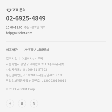
고객 문의
02-6925-4849
10:00-18:00
주말·공휴일 제외
help@wishket.com
이용약관
개인정보 처리방침
㈜위시켓
대표이사 : 박우범
서울특별시 강남구 테헤란로 211 3층 ㈜위시켓
사업자등록번호 : 209-81-57303
통신판매업신고 : 제2018-서울강남-02337 호
직업정보제공사업 신고번호 : J1200020180019
© 2013 Wishket Corp.