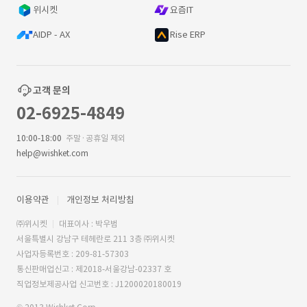
위시켓
요즘IT
AIDP - AX
Rise ERP
고객 문의
02-6925-4849
10:00-18:00
주말·공휴일 제외
help@wishket.com
이용약관
개인정보 처리방침
㈜위시켓
대표이사 : 박우범
서울특별시 강남구 테헤란로 211 3층 ㈜위시켓
사업자등록번호 : 209-81-57303
통신판매업신고 : 제2018-서울강남-02337 호
직업정보제공사업 신고번호 : J1200020180019