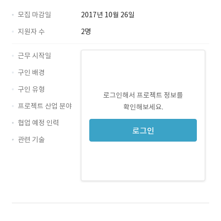
모집 마감일
2017년 10월 26일
지원자 수
2명
근무 시작일
구인 배경
구인 유형
로그인해서 프로젝트 정보를
프로젝트 산업 분야
확인해보세요.
협업 예정 인력
로그인
관련 기술
Photoshop · 경력 무관
C# · 경력 무관
Windows · 경력 무관
SQLite · 경력 무관