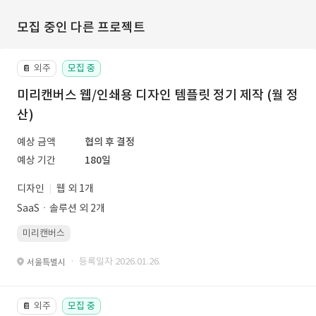
모집 중인 다른 프로젝트
외주
모집 중
📔
미리캔버스 웹/인쇄용 디자인 템플릿 정기 제작 (월 정
산)
예상 금액
협의 후 결정
예상 기간
180일
디자인
웹 외 1개
SaaSㆍ솔루션 외 2개
미리캔버스
· 등록일자 2026.01.26.
서울특별시
외주
모집 중
📔