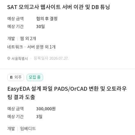
SAT 모의고사 웹사이트 서버 이관 및 DB 튜닝
예상 금액
협의 후 결정
예상 기간
30일
개발
웹 외 2개
네트워크ㆍ서버 운영 외 1개
· 등록일자 2026.07.27.
서울특별시
외주
모집 중
📔
EasyEDA 설계 파일 PADS/OrCAD 변환 및 오토라우
팅 결과 도출
예상 금액
300,000원
예상 기간
3일
개발
임베디드