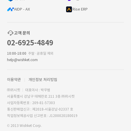
AIDP - AX
Rise ERP
고객 문의
02-6925-4849
10:00-18:00
주말·공휴일 제외
help@wishket.com
이용약관
개인정보 처리방침
㈜위시켓
대표이사 : 박우범
서울특별시 강남구 테헤란로 211 3층 ㈜위시켓
사업자등록번호 : 209-81-57303
통신판매업신고 : 제2018-서울강남-02337 호
직업정보제공사업 신고번호 : J1200020180019
© 2013 Wishket Corp.