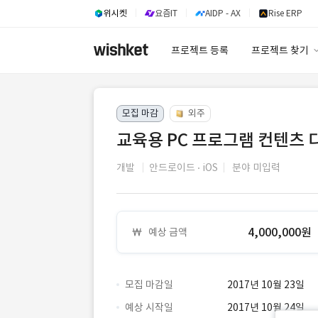
위시켓
요즘IT
AIDP - AX
Rise ERP
프로젝트 등록
프로젝트 찾기
프로젝트 찾기
모집 마감
외주
유사사례 검색 A
교육용 PC 프로그램 컨텐츠 
개발
안드로이드
iOS
분야 미입력
4,000,000원
예상 금액
모집 마감일
2017년 10월 23일
예상 시작일
2017년 10월 24일