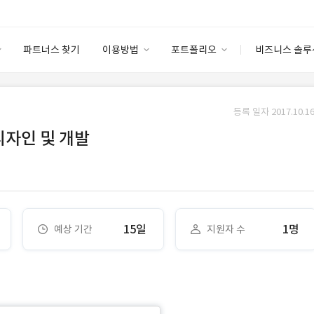
파트너스 찾기
이용방법
포트폴리오
비즈니스 솔루
이용방법
포트폴리오
엔터프라이즈
I
파트너 등급
이용후기
등록 일자 2017.10.16
안심 코드 케어
이용요금
솔루션 마켓
디자인 및 개발
고객센터
스토어
15일
1명
예상 기간
지원자 수