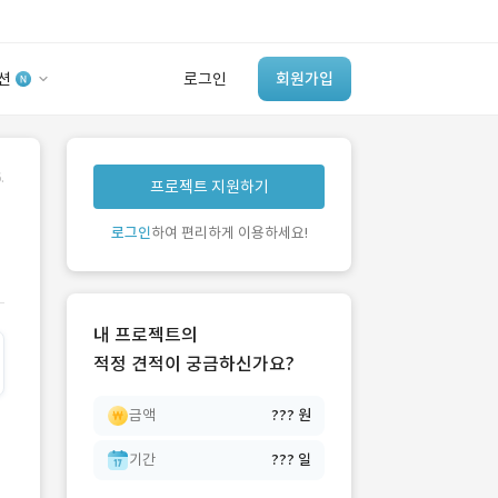
션
로그인
회원가입
유사사례 검색 AI
.
프로젝트 지원하기
‘이런 거’ 만들어본
개발 회사 있어?
로그인
하여 편리하게 이용하세요!
바로가기
내 프로젝트의
적정 견적이 궁금하신가요?
금액
??? 원
기간
??? 일