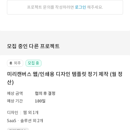
프로젝트 문의를 작성하려면
로그인
해주세요.
모집 중인 다른 프로젝트
외주
모집 중
📔
미리캔버스 웹/인쇄용 디자인 템플릿 정기 제작 (월 정
산)
예상 금액
협의 후 결정
예상 기간
180일
디자인
웹 외 1개
SaaSㆍ솔루션 외 2개