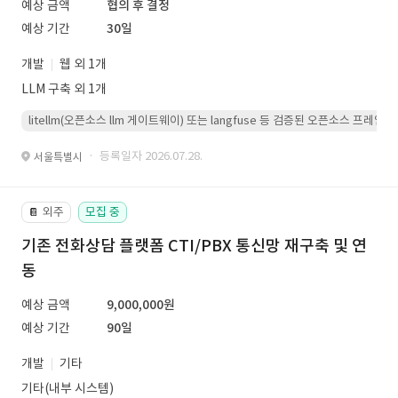
예상 금액
협의 후 결정
예상 기간
30일
개발
웹 외 1개
LLM 구축 외 1개
litellm(오픈소스 llm 게이트웨이) 또는 langfuse 등 검증된 오픈소스 프
· 등록일자 2026.07.28.
서울특별시
외주
모집 중
📔
기존 전화상담 플랫폼 CTI/PBX 통신망 재구축 및 연
동
예상 금액
9,000,000원
예상 기간
90일
개발
기타
기타(내부 시스템)