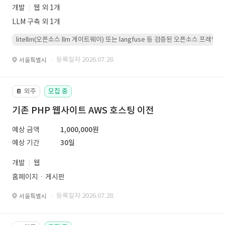
개발
웹 외 1개
LLM 구축 외 1개
litellm(오픈소스 llm 게이트웨이) 또는 langfuse 등 검증된 오픈소스 프
· 등록일자 2026.07.28.
서울특별시
외주
모집 중
📔
기존 PHP 웹사이트 AWS 호스팅 이전
예상 금액
1,000,000원
예상 기간
30일
개발
웹
홈페이지ㆍ게시판
· 등록일자 2026.07.28.
서울특별시