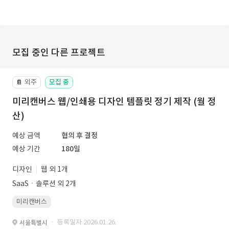
모집 중인 다른 프로젝트
외주
모집 중
📔
미리캔버스 웹/인쇄용 디자인 템플릿 정기 제작 (월 정
산)
예상 금액
협의 후 결정
예상 기간
180일
디자인
웹 외 1개
SaaSㆍ솔루션 외 2개
미리캔버스
· 등록일자 2026.01.26.
서울특별시