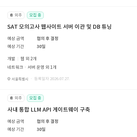
외주
모집 중
📔
SAT 모의고사 웹사이트 서버 이관 및 DB 튜닝
예상 금액
협의 후 결정
예상 기간
30일
개발
웹 외 2개
네트워크ㆍ서버 운영 외 1개
· 등록일자 2026.07.27.
서울특별시
외주
모집 중
📔
사내 통합 LLM API 게이트웨이 구축
예상 금액
협의 후 결정
예상 기간
30일