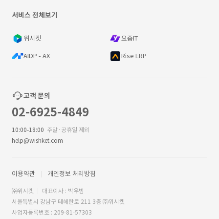
서비스 전체보기
위시켓
요즘IT
AIDP - AX
Rise ERP
고객 문의
02-6925-4849
10:00-18:00
주말·공휴일 제외
help@wishket.com
이용약관
개인정보 처리방침
㈜위시켓
대표이사 : 박우범
서울특별시 강남구 테헤란로 211 3층 ㈜위시켓
사업자등록번호 : 209-81-57303