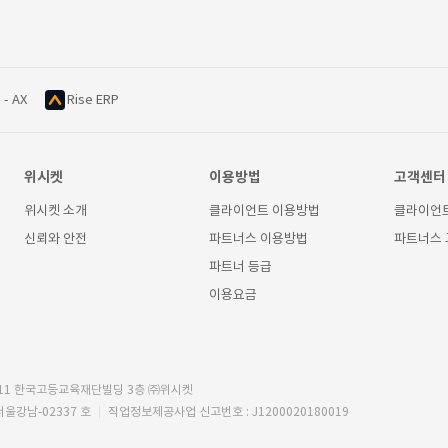
 - AX
Rise ERP
위시켓
이용방법
고객센터
위시켓 소개
클라이언트 이용방법
클라이언
신뢰와 안전
파트너스 이용방법
파트너스
파트너 등급
이용요금
11 한국고등교육재단빌딩 3층 ㈜위시켓
서울강남-02337 호
직업정보제공사업 신고번호 : J1200020180019