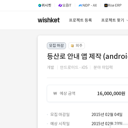
위시켓
요즘IT
AIDP - AX
Rise ERP
프로젝트 등록
프로젝트 찾기
프로젝트 찾기
모집 마감
외주
유사사례 검색 A
등산로 안내 앱 제작 (android
개발
안드로이드
iOS
분야 미입력
16,000,000원
예상 금액
모집 마감일
2015년 02월 04일
예상 시작일
2015년 02월 23일