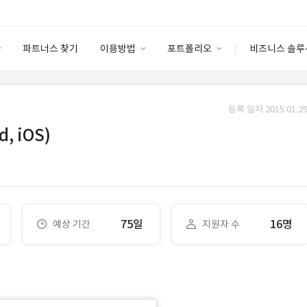
파트너스 찾기
이용방법
포트폴리오
비즈니스 솔루
이용방법
포트폴리오
엔터프라이즈
I
파트너 등급
이용후기
등록 일자 2015.01.29
안심 코드 케어
이용요금
솔루션 마켓
, iOS)
고객센터
스토어
75일
16명
예상 기간
지원자 수