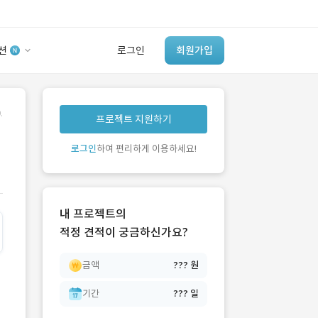
션
로그인
회원가입
유사사례 검색 AI
.
프로젝트 지원하기
‘이런 거’ 만들어본
개발 회사 있어?
로그인
하여 편리하게 이용하세요!
바로가기
내 프로젝트의
적정 견적이 궁금하신가요?
금액
??? 원
기간
??? 일