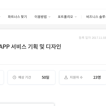
파트너스 찾기
이용방법
포트폴리오
비즈니스 솔루
이용방법
포트폴리오
엔터프라이즈
I
파트너 등급
이용후기
등록 일자 2017.11.03
안심 코드 케어
이용요금
솔루션 마켓
 APP 서비스 기획 및 디자인
고객센터
스토어
50일
23명
예상 기간
지원자 수