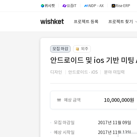
위시켓
요즘IT
AIDP - AX
Rise ERP
프로젝트 등록
프로젝트 찾기
프로젝트 찾기
모집 마감
외주
유사사례 검색 A
안드로이드 및 ios 기반 미팅
디자인
안드로이드
iOS
분야 미입력
10,000,000원
예상 금액
모집 마감일
2017년 11월 09일
예상 시작일
2017년 11월 13일