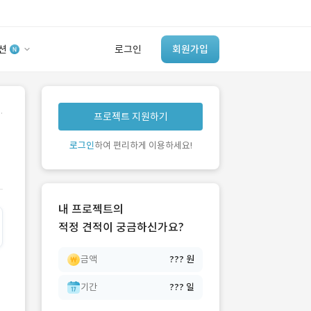
션
로그인
회원가입
유사사례 검색 AI
.
프로젝트 지원하기
‘이런 거’ 만들어본
개발 회사 있어?
로그인
하여 편리하게 이용하세요!
바로가기
내 프로젝트의
적정 견적이 궁금하신가요?
금액
??? 원
기간
??? 일