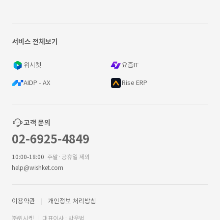
서비스 전체보기
위시켓
요즘IT
AIDP - AX
Rise ERP
고객 문의
02-6925-4849
10:00-18:00
주말·공휴일 제외
help@wishket.com
이용약관
개인정보 처리방침
㈜위시켓
대표이사 : 박우범