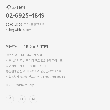
고객 문의
02-6925-4849
10:00-18:00
주말·공휴일 제외
help@wishket.com
이용약관
개인정보 처리방침
㈜위시켓
대표이사 : 박우범
서울특별시 강남구 테헤란로 211 3층 ㈜위시켓
사업자등록번호 : 209-81-57303
통신판매업신고 : 제2018-서울강남-02337 호
직업정보제공사업 신고번호 : J1200020180019
© 2013 Wishket Corp.