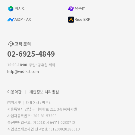
위시켓
요즘IT
AIDP - AX
Rise ERP
고객 문의
02-6925-4849
10:00-18:00
주말·공휴일 제외
help@wishket.com
이용약관
개인정보 처리방침
㈜위시켓
대표이사 : 박우범
서울특별시 강남구 테헤란로 211 3층 ㈜위시켓
사업자등록번호 : 209-81-57303
통신판매업신고 : 제2018-서울강남-02337 호
직업정보제공사업 신고번호 : J1200020180019