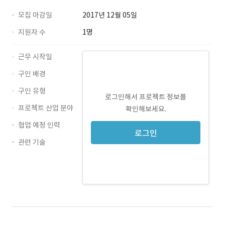
모집 마감일
2017년 12월 05일
지원자 수
1명
근무 시작일
구인 배경
구인 유형
로그인해서 프로젝트 정보를
프로젝트 산업 분야
확인해보세요.
협업 예정 인력
로그인
관련 기술
C# · 경력 무관
PostgreSQL · 경력 무관
DevExpress · 경력 무관