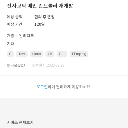
전자교탁 메인 컨트롤러 재개발
예상 금액
협의 후 결정
예상 기간
120일
개발
임베디드
기타
C
.Net
Linux
C#
C++
FFmpeg
VisualStudio
OrC
· 등록일자 2026.07.28.
서울특별시
로그인
하여 편리하게 이용하세요!
서비스 전체보기