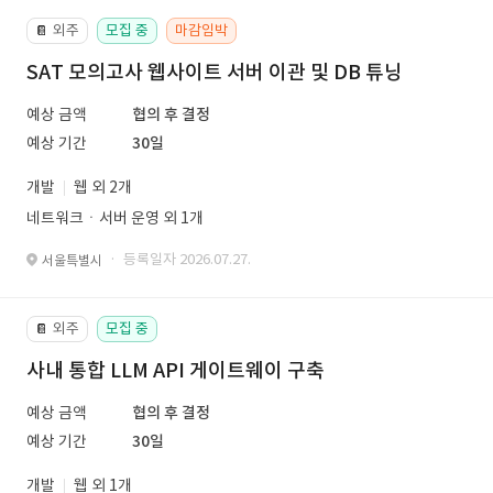
외주
모집 중
마감임박
📔
SAT 모의고사 웹사이트 서버 이관 및 DB 튜닝
예상 금액
협의 후 결정
예상 기간
30일
개발
웹 외 2개
네트워크ㆍ서버 운영 외 1개
· 등록일자 2026.07.27.
서울특별시
외주
모집 중
📔
사내 통합 LLM API 게이트웨이 구축
예상 금액
협의 후 결정
예상 기간
30일
개발
웹 외 1개