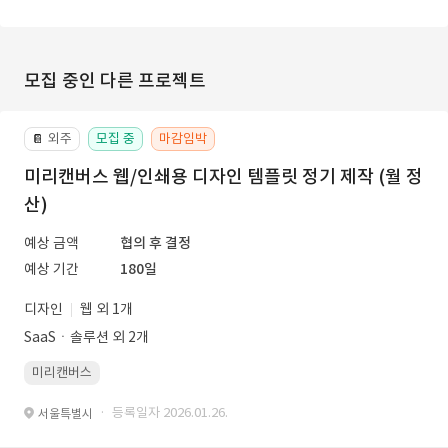
모집 중인 다른 프로젝트
외주
모집 중
마감임박
📔
미리캔버스 웹/인쇄용 디자인 템플릿 정기 제작 (월 정
산)
예상 금액
협의 후 결정
예상 기간
180일
디자인
웹 외 1개
SaaSㆍ솔루션 외 2개
미리캔버스
· 등록일자 2026.01.26.
서울특별시