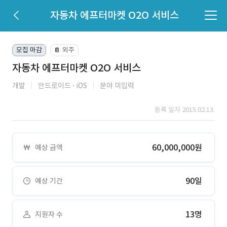
자동차 에프터마켓 O2O 서비스
모집 마감
외주
📔
자동차 에프터마켓 O2O 서비스
개발
안드로이드
iOS
분야 미입력
등록 일자 2015.02.13.
60,000,000원
예상 금액
90일
예상 기간
13명
지원자 수