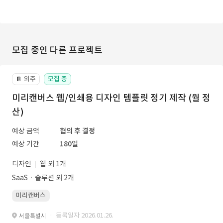
모집 중인 다른 프로젝트
외주
모집 중
📔
미리캔버스 웹/인쇄용 디자인 템플릿 정기 제작 (월 정
산)
예상 금액
협의 후 결정
예상 기간
180일
디자인
웹 외 1개
SaaSㆍ솔루션 외 2개
미리캔버스
· 등록일자 2026.01.26.
서울특별시