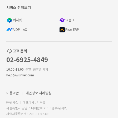
서비스 전체보기
위시켓
요즘IT
AIDP - AX
Rise ERP
고객 문의
02-6925-4849
10:00-18:00
주말·공휴일 제외
help@wishket.com
이용약관
개인정보 처리방침
㈜위시켓
대표이사 : 박우범
서울특별시 강남구 테헤란로 211 3층 ㈜위시켓
사업자등록번호 : 209-81-57303