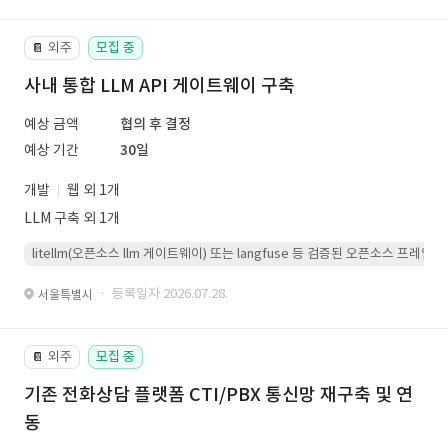
외주
모집 중
📔
사내 통합 LLM API 게이트웨이 구축
예상 금액
협의 후 결정
예상 기간
30일
개발
웹 외 1개
LLM 구축 외 1개
litellm(오픈소스 llm 게이트웨이) 또는 langfuse 등 검증된 오픈소스 프
· 등록일자 2026.07.28.
서울특별시
외주
모집 중
📔
기존 전화상담 플랫폼 CTI/PBX 통신망 재구축 및 연
동