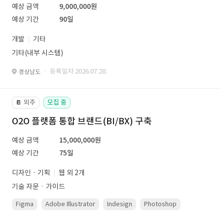
예상 금액
9,000,000원
예상 기간
90일
개발
기타
기타(내부 시스템)
· 등록일자 2026.07.28.
경상남도
외주
모집 중
📔
O2O 플랫폼 통합 브랜드(BI/BX) 구축
예상 금액
15,000,000원
예상 기간
75일
디자인 · 기획
웹 외 2개
기술 자문ㆍ가이드
Figma
Adobe Illustrator
Indesign
Photoshop