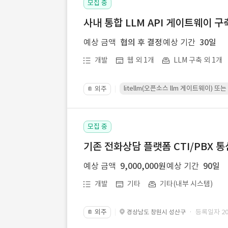
모집 중
사내 통합 LLM API 게이트웨이 구
예상 금액
협의 후 결정
예상 기간
30일
개발
웹 외 1개
LLM 구축 외 1개
litellm(오픈소스 llm 게이트웨이)
외주
📔
모집 중
기존 전화상담 플랫폼 CTI/PBX 
예상 금액
9,000,000원
예상 기간
90일
개발
기타
기타(내부 시스템)
외주
· 등록일자 202
경상남도 창원시 성산구
📔