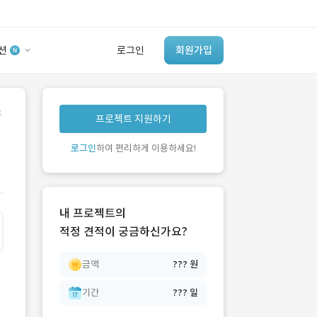
션
로그인
회원가입
유사사례 검색 AI
.
프로젝트 지원하기
‘이런 거’ 만들어본
개발 회사 있어?
로그인
하여 편리하게 이용하세요!
바로가기
내 프로젝트의
적정 견적이 궁금하신가요?
금액
??? 원
기간
??? 일