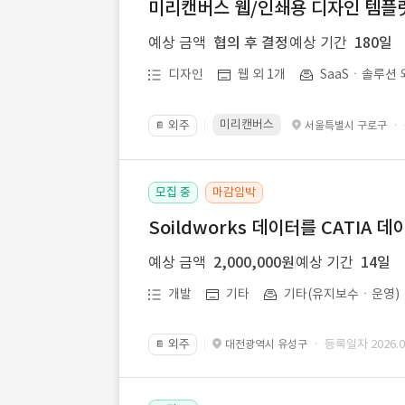
미리캔버스 웹/인쇄용 디자인 템플릿 
예상 금액
협의 후 결정
예상 기간
180일
디자인
웹 외 1개
SaaSㆍ솔루션 
미리캔버스
외주
·
서울특별시 구로구
📔
모집 중
마감임박
Soildworks 데이터를 CATIA 
예상 금액
2,000,000원
예상 기간
14일
개발
기타
기타(유지보수ㆍ운영)
외주
· 등록일자 2026.07
대전광역시 유성구
📔