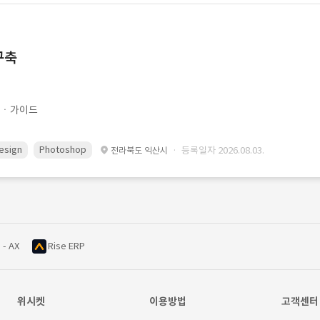
구축
문ㆍ가이드
esign
Photoshop
· 등록일자 2026.08.03.
전라북도 익산시
 - AX
Rise ERP
위시켓
이용방법
고객센터