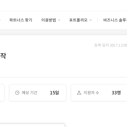
파트너스 찾기
이용방법
포트폴리오
비즈니스 솔루
이용방법
포트폴리오
엔터프라이즈
I
파트너 등급
이용후기
등록 일자 2017.12.08
안심 코드 케어
이용요금
솔루션 마켓
제작
고객센터
스토어
15일
33명
예상 기간
지원자 수