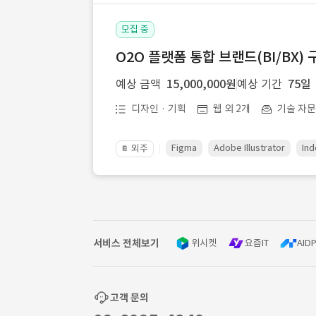
모집 중
O2O 플랫폼 통합 브랜드(BI/BX) 
예상 금액
15,000,000원
예상 기간
75일
디자인 · 기획
웹 외 2개
기술 자
Figma
Adobe Illustrator
Ind
외주
📔
서비스 전체보기
위시켓
요즘IT
AIDP
고객 문의