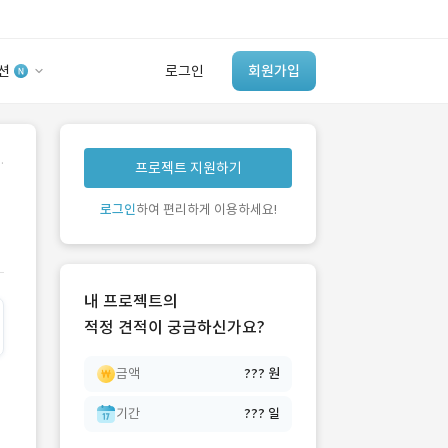
션
로그인
회원가입
유사사례 검색 AI
.
프로젝트 지원하기
‘이런 거’ 만들어본
개발 회사 있어?
로그인
하여 편리하게 이용하세요!
바로가기
내 프로젝트의
적정 견적이 궁금하신가요?
금액
??? 원
기간
??? 일