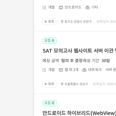
개발
안드로이드
기타
외주
· 등록일자 2026.
경기도 안양시 만안구
📔
모집 중
SAT 모의고사 웹사이트 서버 이관 
예상 금액
협의 후 결정
예상 기간
30일
개발
웹 외 2개
네트워크ㆍ서버 운
외주
· 등록일자 2026.07
서울특별시 강남구
📔
모집 중
안드로이드 하이브리드(WebView) 앱