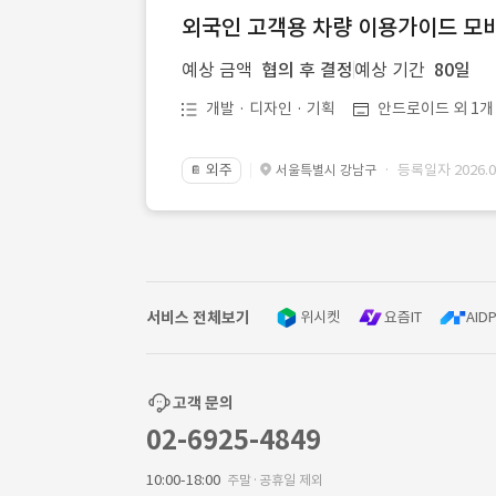
외국인 고객용 차량 이용가이드 모바
예상 금액
협의 후 결정
예상 기간
80일
개발 · 디자인 · 기획
안드로이드 외 1개
외주
· 등록일자 2026.08
서울특별시 강남구
📔
서비스 전체보기
위시켓
요즘IT
AIDP
고객 문의
02-6925-4849
10:00-18:00
주말·공휴일 제외