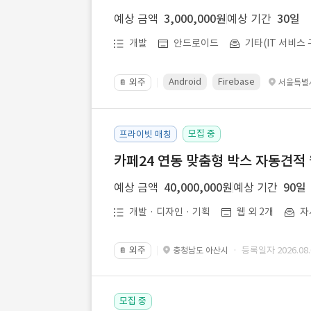
예상 금액
3,000,000원
예상 기간
30일
개발
안드로이드
기타(IT 서비스 
Android
Firebase
외주
서울특별
📔
모집 중
프라이빗 매칭
카페24 연동 맞춤형 박스 자동견적
예상 금액
40,000,000원
예상 기간
90일
개발 · 디자인 · 기획
웹 외 2개
자
외주
· 등록일자 2026.08.
충청남도 아산시
📔
모집 중