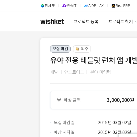
위시켓
요즘IT
AIDP - AX
Rise ERP
프로젝트 등록
프로젝트 찾기
프로젝트 찾기
모집 마감
외주
유사사례 검색 A
유야 전용 태블릿 런처 앱 개
개발
안드로이드
분야 미입력
3,000,000원
예상 금액
모집 마감일
2015년 03월 02일
예상 시작일
2015년 03월 02일