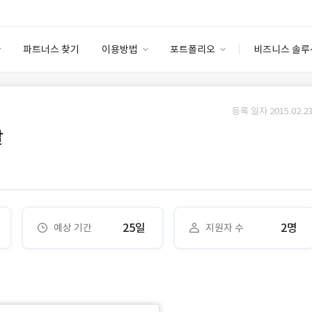
파트너스 찾기
이용방법
포트폴리오
비즈니스 솔루
이용방법
포트폴리오
엔터프라이즈
I
파트너 등급
이용후기
등록 일자 2015.02.23
안심 코드 케어
이용요금
솔루션 마켓
발
고객센터
스토어
25일
2명
예상 기간
지원자 수