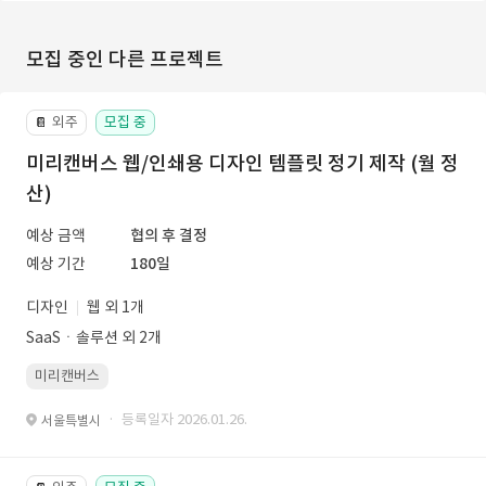
모집 중인 다른 프로젝트
외주
모집 중
📔
미리캔버스 웹/인쇄용 디자인 템플릿 정기 제작 (월 정
산)
예상 금액
협의 후 결정
예상 기간
180일
디자인
웹 외 1개
SaaSㆍ솔루션 외 2개
미리캔버스
· 등록일자 2026.01.26.
서울특별시