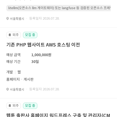
litellm(오픈소스 llm 게이트웨이) 또는 langfuse 등 검증된 오픈소스 프
· 등록일자 2026.07.28.
서울특별시
외주
모집 중
📔
기존 PHP 웹사이트 AWS 호스팅 이전
예상 금액
1,000,000원
예상 기간
30일
개발
웹
홈페이지ㆍ게시판
· 등록일자 2026.07.28.
서울특별시
외주
모집 중
📔
웹툰 출판사 홈페이지 워드프레스 구축 및 관리자(CM