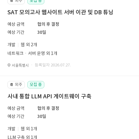
외주
모집 중
📔
SAT 모의고사 웹사이트 서버 이관 및 DB 튜닝
예상 금액
협의 후 결정
예상 기간
30일
개발
웹 외 2개
네트워크ㆍ서버 운영 외 1개
· 등록일자 2026.07.27.
서울특별시
외주
모집 중
📔
사내 통합 LLM API 게이트웨이 구축
예상 금액
협의 후 결정
예상 기간
30일
개발
웹 외 1개
LLM 구축 외 1개