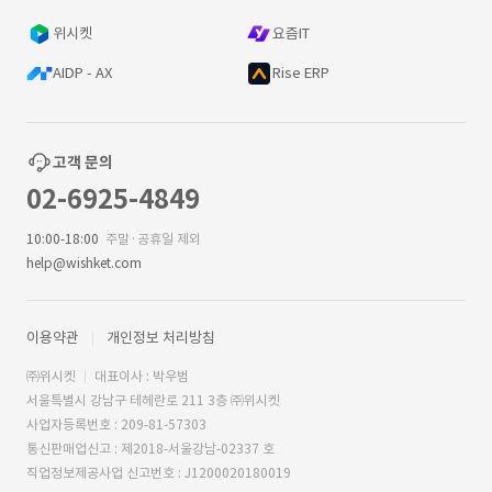
위시켓
요즘IT
AIDP - AX
Rise ERP
고객 문의
02-6925-4849
10:00-18:00
주말·공휴일 제외
help@wishket.com
이용약관
개인정보 처리방침
㈜위시켓
대표이사 : 박우범
서울특별시 강남구 테헤란로 211 3층 ㈜위시켓
사업자등록번호 : 209-81-57303
통신판매업신고 : 제2018-서울강남-02337 호
직업정보제공사업 신고번호 : J1200020180019