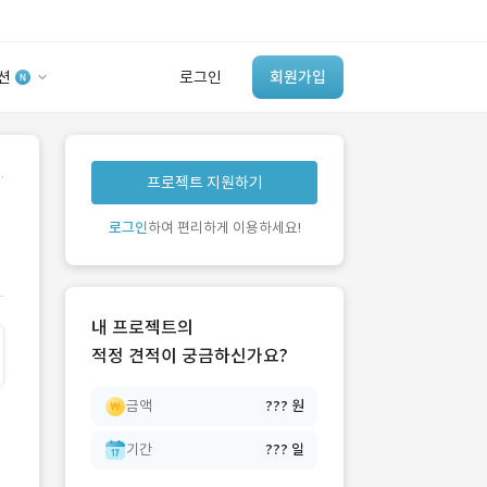
션
로그인
회원가입
유사사례 검색 AI
.
프로젝트 지원하기
‘이런 거’ 만들어본
개발 회사 있어?
로그인
하여 편리하게 이용하세요!
바로가기
내 프로젝트의
적정 견적이 궁금하신가요?
금액
??? 원
기간
??? 일