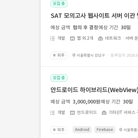
모집 중
SAT 모의고사 웹사이트 서버 이관 
예상 금액
협의 후 결정
예상 기간
30일
개발
웹 외 2개
네트워크ㆍ서버 운
외주
· 등록일자 2026.07
서울특별시 강남구
📔
모집 중
안드로이드 하이브리드(WebView) 앱
예상 금액
3,000,000원
예상 기간
30일
개발
안드로이드
기타(IT 서비스 
Android
Firebase
외주
서울특별
📔