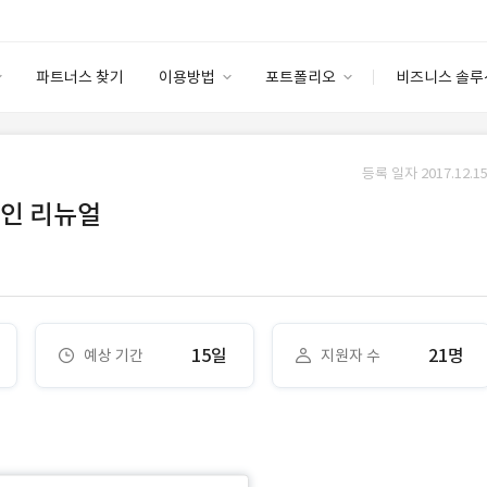
파트너스 찾기
이용방법
포트폴리오
비즈니스 솔루
이용방법
포트폴리오
엔터프라이즈
I
파트너 등급
이용후기
등록 일자 2017.12.15
안심 코드 케어
이용요금
솔루션 마켓
자인 리뉴얼
고객센터
스토어
15일
21명
예상 기간
지원자 수