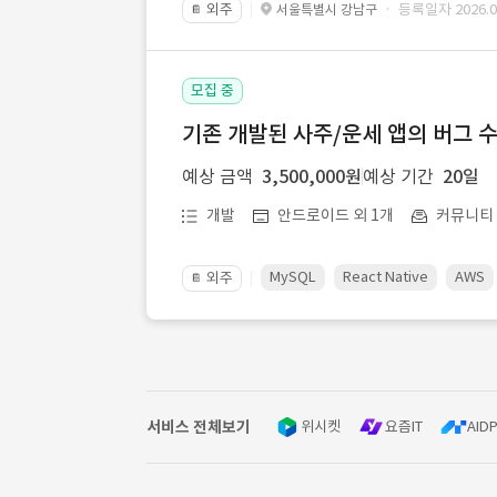
외주
· 등록일자 2026.08
서울특별시 강남구
📔
모집 중
기존 개발된 사주/운세 앱의 버그 
예상 금액
3,500,000원
예상 기간
20일
개발
안드로이드 외 1개
커뮤니티ㆍ
MySQL
React Native
AWS
외주
📔
서비스 전체보기
위시켓
요즘IT
AIDP