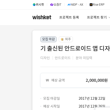
위시켓
요즘IT
AIDP - AX
Rise ERP
프로젝트 등록
프로젝트 찾기
프로젝트 찾기
모집 마감
외주
유사사례 검색 A
기 출신된 안드로이드 앱 디
디자인
안드로이드
분야 미입력
2,000,000원
예상 금액
모집 마감일
2017년 12월 22일
예상 시작일
2017년 12월 26일