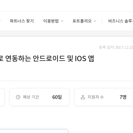
파트너스 찾기
이용방법
포트폴리오
비즈니스 솔루
이용방법
포트폴리오
엔터프라이즈
I
파트너 등급
이용후기
등록 일자 2017.12.21
안심 코드 케어
이용요금
솔루션 마켓
연동하는 안드로이드 및 IOS 앱
고객센터
스토어
60일
7명
예상 기간
지원자 수