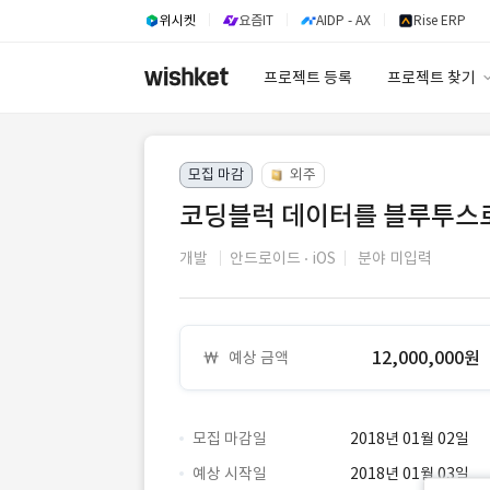
위시켓
요즘IT
AIDP - AX
Rise ERP
프로젝트 등록
프로젝트 찾기
프로젝트 찾기
모집 마감
외주
유사사례 검색 A
코딩블럭 데이터를 블루투스로 
개발
안드로이드
iOS
분야 미입력
12,000,000원
예상 금액
모집 마감일
2018년 01월 02일
예상 시작일
2018년 01월 03일