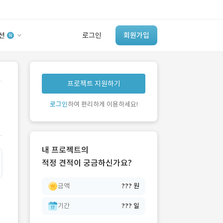
션
로그인
회원가입
유사사례 검색 AI
.
프로젝트 지원하기
‘이런 거’ 만들어본
개발 회사 있어?
로그인
하여 편리하게 이용하세요!
바로가기
내 프로젝트의
적정 견적이 궁금하신가요?
금액
??? 원
기간
??? 일