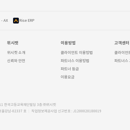
 - AX
Rise ERP
위시켓
이용방법
고객센터
위시켓 소개
클라이언트 이용방법
클라이언
신뢰와 안전
파트너스 이용방법
파트너스
파트너 등급
이용요금
11 한국고등교육재단빌딩 3층 ㈜위시켓
서울강남-02337 호
직업정보제공사업 신고번호 : J1200020180019