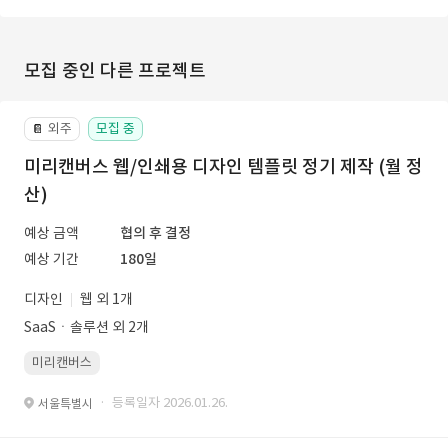
모집 중인 다른 프로젝트
외주
모집 중
📔
미리캔버스 웹/인쇄용 디자인 템플릿 정기 제작 (월 정
산)
예상 금액
협의 후 결정
예상 기간
180일
디자인
웹 외 1개
SaaSㆍ솔루션 외 2개
미리캔버스
· 등록일자 2026.01.26.
서울특별시