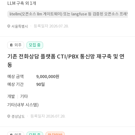
LLM 구축 외 1개
litellm(오픈소스 llm 게이트웨이) 또는 langfuse 등 검증된 오픈소스 프
· 등록일자 2026.07.28.
서울특별시
외주
모집 중
📔
기존 전화상담 플랫폼 CTI/PBX 통신망 재구축 및 연
동
예상 금액
9,000,000원
예상 기간
90일
개발
기타
기타(내부 시스템)
· 등록일자 2026.07.28.
경상남도