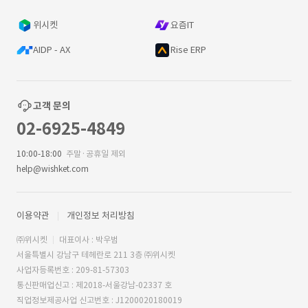
위시켓
요즘IT
AIDP - AX
Rise ERP
고객 문의
02-6925-4849
10:00-18:00
주말·공휴일 제외
help@wishket.com
이용약관
개인정보 처리방침
㈜위시켓
대표이사 : 박우범
서울특별시 강남구 테헤란로 211 3층 ㈜위시켓
사업자등록번호 : 209-81-57303
통신판매업신고 : 제2018-서울강남-02337 호
직업정보제공사업 신고번호 : J1200020180019