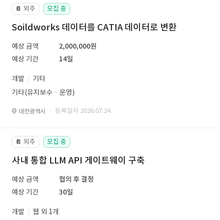
외주
모집 중
📔
Soildworks 데이터를 CATIA 데이터로 변환
예상 금액
2,000,000원
예상 기간
14일
개발
기타
기타(유지보수ㆍ운영)
· 등록일자 2026.07.24.
대전광역시
외주
모집 중
📔
사내 통합 LLM API 게이트웨이 구축
예상 금액
협의 후 결정
예상 기간
30일
개발
웹 외 1개