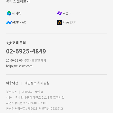
서비스 전체보기
위시켓
요즘IT
AIDP - AX
Rise ERP
고객 문의
02-6925-4849
10:00-18:00
주말·공휴일 제외
help@wishket.com
이용약관
개인정보 처리방침
㈜위시켓
대표이사 : 박우범
서울특별시 강남구 테헤란로 211 3층 ㈜위시켓
사업자등록번호 : 209-81-57303
통신판매업신고 : 제2018-서울강남-02337 호