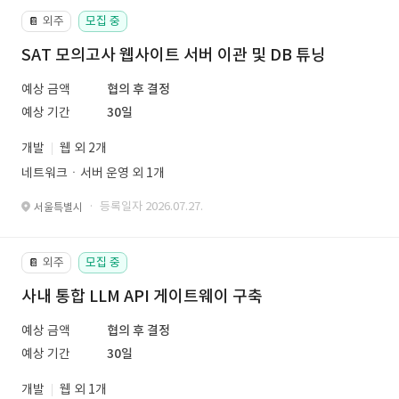
외주
모집 중
📔
SAT 모의고사 웹사이트 서버 이관 및 DB 튜닝
예상 금액
협의 후 결정
예상 기간
30일
개발
웹 외 2개
네트워크ㆍ서버 운영 외 1개
· 등록일자 2026.07.27.
서울특별시
외주
모집 중
📔
사내 통합 LLM API 게이트웨이 구축
예상 금액
협의 후 결정
예상 기간
30일
개발
웹 외 1개