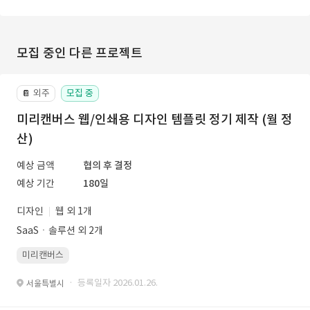
모집 중인 다른 프로젝트
외주
모집 중
📔
미리캔버스 웹/인쇄용 디자인 템플릿 정기 제작 (월 정
산)
예상 금액
협의 후 결정
예상 기간
180일
디자인
웹 외 1개
SaaSㆍ솔루션 외 2개
미리캔버스
· 등록일자 2026.01.26.
서울특별시