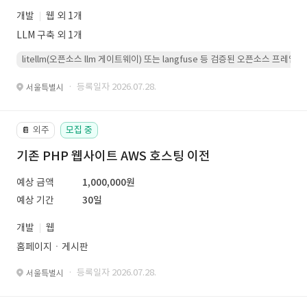
개발
웹 외 1개
LLM 구축 외 1개
litellm(오픈소스 llm 게이트웨이) 또는 langfuse 등 검증된 오픈소스 프
· 등록일자 2026.07.28.
서울특별시
외주
모집 중
📔
기존 PHP 웹사이트 AWS 호스팅 이전
예상 금액
1,000,000원
예상 기간
30일
개발
웹
홈페이지ㆍ게시판
· 등록일자 2026.07.28.
서울특별시