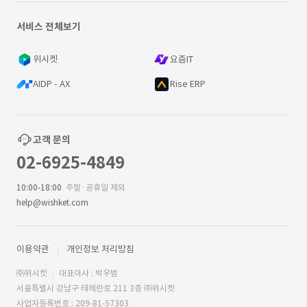
서비스 전체보기
위시켓
요즘IT
AIDP - AX
Rise ERP
고객 문의
02-6925-4849
10:00-18:00
주말·공휴일 제외
help@wishket.com
이용약관
개인정보 처리방침
㈜위시켓
대표이사 : 박우범
서울특별시 강남구 테헤란로 211 3층 ㈜위시켓
사업자등록번호 : 209-81-57303