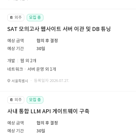
외주
모집 중
📔
SAT 모의고사 웹사이트 서버 이관 및 DB 튜닝
예상 금액
협의 후 결정
예상 기간
30일
개발
웹 외 2개
네트워크ㆍ서버 운영 외 1개
· 등록일자 2026.07.27.
서울특별시
외주
모집 중
📔
사내 통합 LLM API 게이트웨이 구축
예상 금액
협의 후 결정
예상 기간
30일