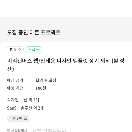
모집 중인 다른 프로젝트
외주
모집 중
📔
미리캔버스 웹/인쇄용 디자인 템플릿 정기 제작 (월 정
산)
예상 금액
협의 후 결정
예상 기간
180일
디자인
웹 외 1개
SaaSㆍ솔루션 외 2개
미리캔버스
· 등록일자 2026.01.26.
서울특별시