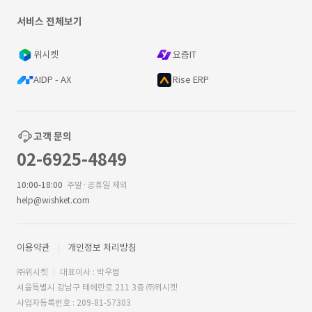
서비스 전체보기
위시켓
요즘IT
AIDP - AX
Rise ERP
고객 문의
02-6925-4849
10:00-18:00
주말·공휴일 제외
help@wishket.com
이용약관
개인정보 처리방침
㈜위시켓
대표이사 : 박우범
서울특별시 강남구 테헤란로 211 3층 ㈜위시켓
사업자등록번호 : 209-81-57303