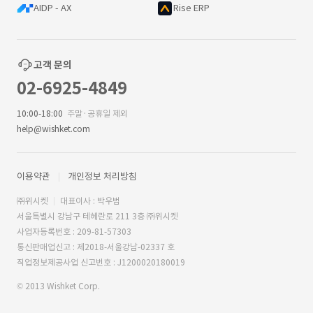
AIDP - AX
Rise ERP
고객 문의
02-6925-4849
10:00-18:00
주말·공휴일 제외
help@wishket.com
이용약관
개인정보 처리방침
㈜위시켓
대표이사 : 박우범
서울특별시 강남구 테헤란로 211 3층 ㈜위시켓
사업자등록번호 : 209-81-57303
통신판매업신고 : 제2018-서울강남-02337 호
직업정보제공사업 신고번호 : J1200020180019
© 2013 Wishket Corp.