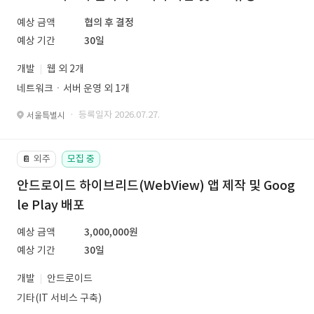
예상 금액
협의 후 결정
예상 기간
30일
개발
웹 외 2개
네트워크ㆍ서버 운영 외 1개
· 등록일자 2026.07.27.
서울특별시
외주
모집 중
📔
안드로이드 하이브리드(WebView) 앱 제작 및 Goog
le Play 배포
예상 금액
3,000,000원
예상 기간
30일
개발
안드로이드
기타(IT 서비스 구축)