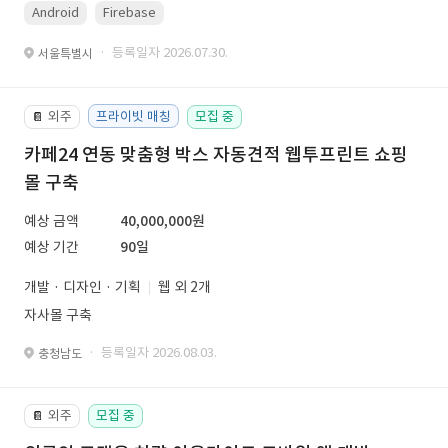
Android
Firebase
· 등록일자 2026.07.30.
서울특별시
외주
프라이빗 매칭
모집 중
📔
카페24 연동 맞춤형 박스 자동견적 웹투프린트 쇼핑
몰 구축
예상 금액
40,000,000원
예상 기간
90일
개발 · 디자인 · 기획
웹 외 2개
자사몰 구축
· 등록일자 2026.08.03.
충청남도
외주
모집 중
📔