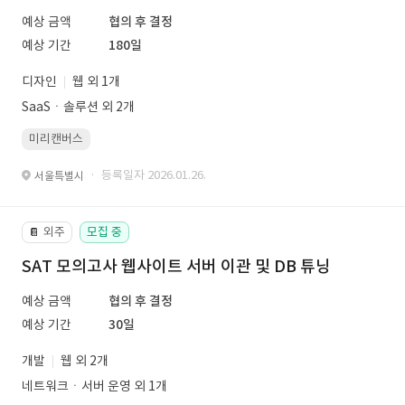
예상 금액
협의 후 결정
예상 기간
180일
디자인
웹 외 1개
SaaSㆍ솔루션 외 2개
미리캔버스
· 등록일자 2026.01.26.
서울특별시
외주
모집 중
📔
SAT 모의고사 웹사이트 서버 이관 및 DB 튜닝
예상 금액
협의 후 결정
예상 기간
30일
개발
웹 외 2개
네트워크ㆍ서버 운영 외 1개