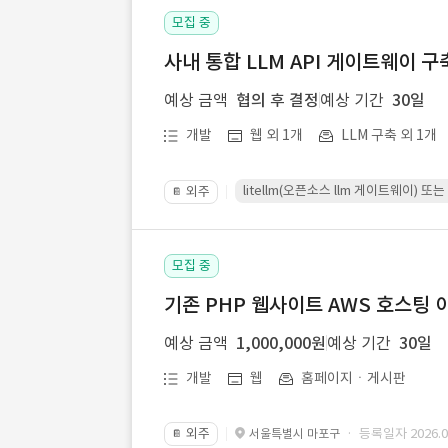
모집 중
사내 통합 LLM API 게이트웨이 구
예상 금액
협의 후 결정
예상 기간
30일
개발
웹 외 1개
LLM 구축 외 1개
litellm(오픈소스 llm 게이트웨이)
외주
📔
모집 중
기존 PHP 웹사이트 AWS 호스팅 
예상 금액
1,000,000원
예상 기간
30일
개발
웹
홈페이지ㆍ게시판
외주
· 등록일자 2026.07
서울특별시 마포구
📔