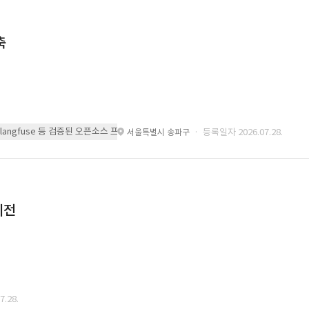
축
 또는 langfuse 등 검증된 오픈소스 프레임워크를 기반으로 시스템을 구축
· 등록일자 2026.07.28.
서울특별시 송파구
이전
.28.