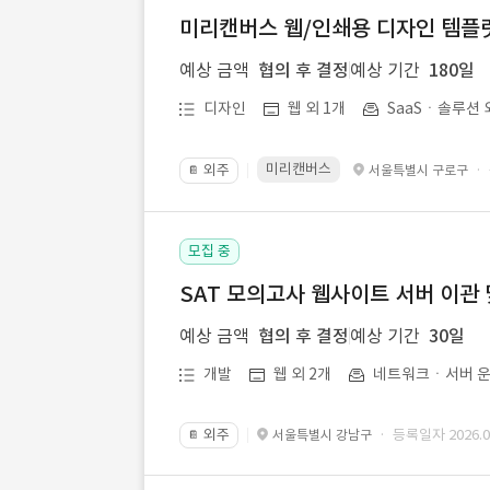
미리캔버스 웹/인쇄용 디자인 템플릿 
예상 금액
협의 후 결정
예상 기간
180일
디자인
웹 외 1개
SaaSㆍ솔루션 
미리캔버스
외주
·
서울특별시 구로구
📔
모집 중
SAT 모의고사 웹사이트 서버 이관 
예상 금액
협의 후 결정
예상 기간
30일
개발
웹 외 2개
네트워크ㆍ서버 운
외주
· 등록일자 2026.07
서울특별시 강남구
📔