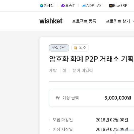
위시켓
요즘IT
AIDP - AX
Rise ERP
프로젝트 등록
프로젝트 찾기
프로젝트 찾기
모집 마감
외주
유사사례 검색 A
암호화 화폐 P2P 거래소 기획
개발
웹
분야 미입력
8,000,000원
예상 금액
모집 마감일
2018년 02월 08일
예상 시작일
2018년 02월 09일