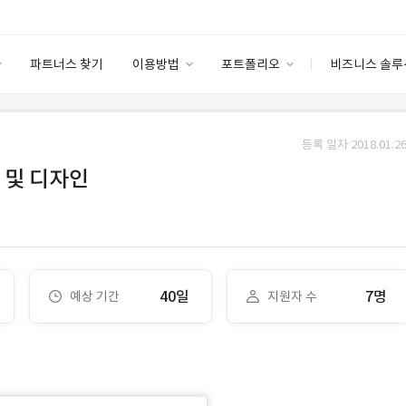
파트너스 찾기
이용방법
포트폴리오
비즈니스 솔루
이용방법
포트폴리오
엔터프라이즈
I
파트너 등급
이용후기
등록 일자 2018.01.26
안심 코드 케어
이용요금
솔루션 마켓
 및 디자인
고객센터
스토어
40일
7명
예상 기간
지원자 수