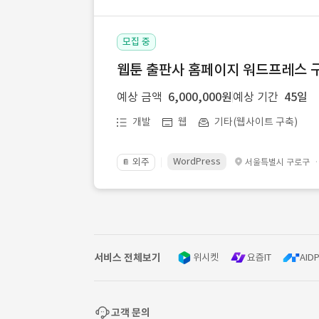
모집 중
웹툰 출판사 홈페이지 워드프레스 구
예상 금액
6,000,000원
예상 기간
45일
개발
웹
기타(웹사이트 구축)
WordPress
외주
서울특별시 구로구
📔
서비스 전체보기
위시켓
요즘IT
AIDP
고객 문의