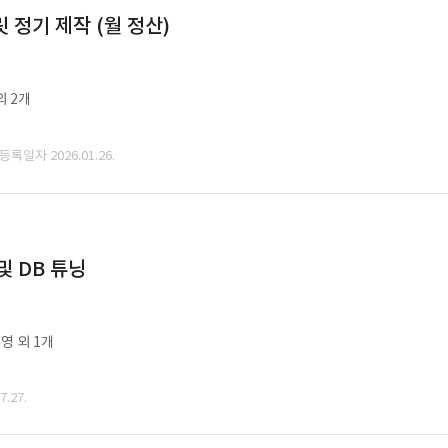
정기 제작 (월 정산)
외 2개
 등록일자 2026.01.26.
및 DB 튜닝
영 외 1개
.27.