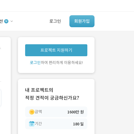
션
로그인
회원가입
유사사례 검색 AI
.
프로젝트 지원하기
‘이런 거’ 만들어본
개발 회사 있어?
로그인
하여 편리하게 이용하세요!
바로가기
내 프로젝트의
적정 견적이 궁금하신가요?
금액
1600만 원
1억 원
기간
??? 원
180 일
300 일