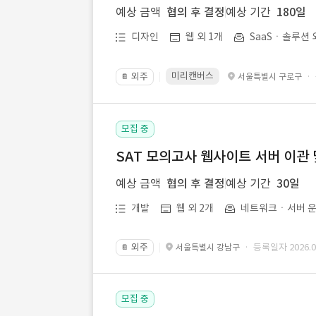
예상 금액
협의 후 결정
예상 기간
180일
디자인
웹 외 1개
SaaSㆍ솔루션 
미리캔버스
외주
·
서울특별시 구로구
📔
모집 중
SAT 모의고사 웹사이트 서버 이관 
예상 금액
협의 후 결정
예상 기간
30일
개발
웹 외 2개
네트워크ㆍ서버 운
외주
· 등록일자 2026.07
서울특별시 강남구
📔
모집 중