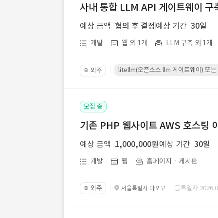
사내 통합 LLM API 게이트웨이 구
예상 금액
협의 후 결정
예상 기간
30일
개발
웹 외 1개
LLM 구축 외 1개
litellm(오픈소스 llm 게이트웨이)
외주
📔
모집 중
기존 PHP 웹사이트 AWS 호스팅 
예상 금액
1,000,000원
예상 기간
30일
개발
웹
홈페이지ㆍ게시판
외주
· 등록일자 2026.07
서울특별시 마포구
📔