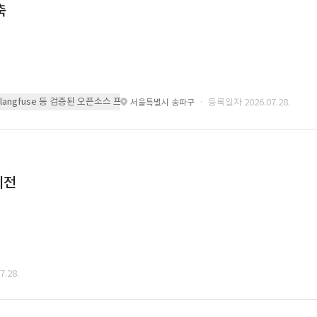
축
 또는 langfuse 등 검증된 오픈소스 프레임워크를 기반으로 시스템을 구축
· 등록일자 2026.07.28.
서울특별시 송파구
이전
.28.