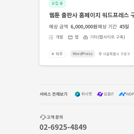
모집 중
웹툰 출판사 홈페이지 워드프레스 구
예상 금액
6,000,000원
예상 기간
45일
개발
웹
기타(웹사이트 구축)
WordPress
외주
서울특별시 구로구
📔
서비스 전체보기
위시켓
요즘IT
AIDP
고객 문의
02-6925-4849