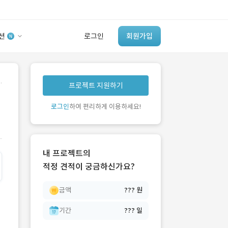
션
로그인
회원가입
유사사례 검색 AI
.
프로젝트 지원하기
‘이런 거’ 만들어본
개발 회사 있어?
로그인
하여 편리하게 이용하세요!
바로가기
내 프로젝트의
적정 견적이 궁금하신가요?
금액
??? 원
기간
??? 일