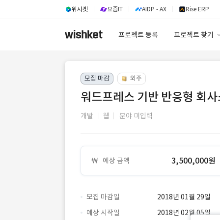
위시켓
요즘IT
AIDP - AX
Rise ERP
프로젝트 등록
프로젝트 찾기
프로젝트 찾기
모집 마감
외주
유사사례 검색 A
워드프레스 기반 반응형 회사
개발
웹
분야 미입력
3,500,000원
예상 금액
모집 마감일
2018년 01월 29일
예상 시작일
2018년 02월 05일