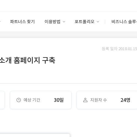
파트너스 찾기
이용방법
포트폴리오
비즈니스 솔루
이용방법
포트폴리오
엔터프라이즈
I
파트너 등급
이용후기
등록 일자 2018.01.15
안심 코드 케어
이용요금
솔루션 마켓
소개 홈페이지 구축
고객센터
스토어
30일
24명
예상 기간
지원자 수