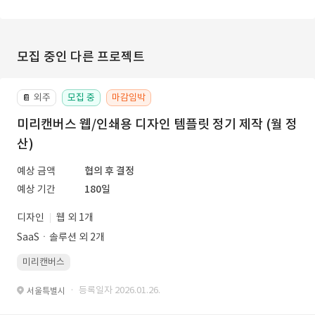
모집 중인 다른 프로젝트
외주
모집 중
마감임박
📔
미리캔버스 웹/인쇄용 디자인 템플릿 정기 제작 (월 정
산)
예상 금액
협의 후 결정
예상 기간
180일
디자인
웹 외 1개
SaaSㆍ솔루션 외 2개
미리캔버스
· 등록일자 2026.01.26.
서울특별시