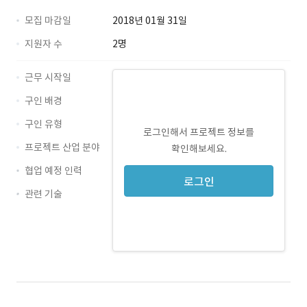
모집 마감일
2018년 01월 31일
지원자 수
2명
근무 시작일
구인 배경
구인 유형
로그인해서 프로젝트 정보를
프로젝트 산업 분야
확인해보세요.
협업 예정 인력
로그인
관련 기술
PHP · 경력 무관
MySQL · 경력 무관
AWS · 경력 무관
CodeIgniter · 경력 무관