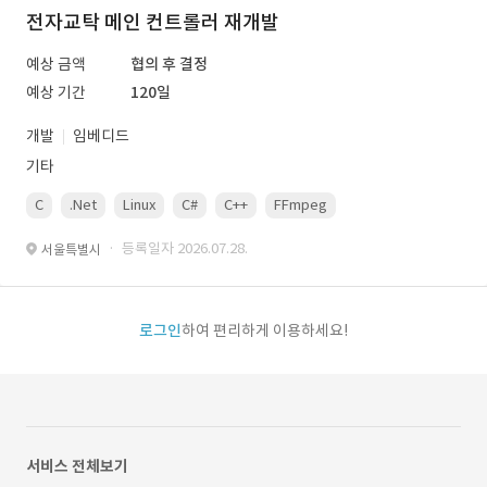
전자교탁 메인 컨트롤러 재개발
예상 금액
협의 후 결정
예상 기간
120일
개발
임베디드
기타
C
.Net
Linux
C#
C++
FFmpeg
VisualStudio
OrC
· 등록일자 2026.07.28.
서울특별시
로그인
하여 편리하게 이용하세요!
서비스 전체보기