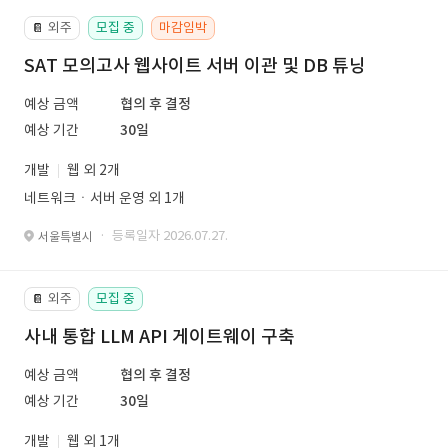
외주
모집 중
마감임박
📔
SAT 모의고사 웹사이트 서버 이관 및 DB 튜닝
예상 금액
협의 후 결정
예상 기간
30일
개발
웹 외 2개
네트워크ㆍ서버 운영 외 1개
· 등록일자 2026.07.27.
서울특별시
외주
모집 중
📔
사내 통합 LLM API 게이트웨이 구축
예상 금액
협의 후 결정
예상 기간
30일
개발
웹 외 1개