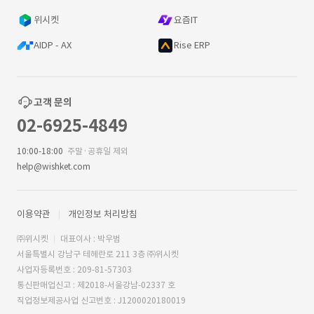
위시켓
요즘IT
AIDP - AX
Rise ERP
고객 문의
02-6925-4849
10:00-18:00
주말·공휴일 제외
help@wishket.com
이용약관
개인정보 처리방침
㈜위시켓
대표이사 : 박우범
서울특별시 강남구 테헤란로 211 3층 ㈜위시켓
사업자등록번호 : 209-81-57303
통신판매업신고 : 제2018-서울강남-02337 호
직업정보제공사업 신고번호 : J1200020180019