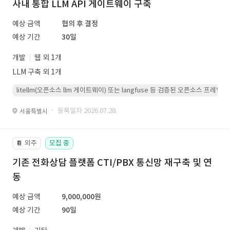
사내 통합 LLM API 게이트웨이 구축
예상 금액
협의 후 결정
예상 기간
30일
개발
웹 외 1개
LLM 구축 외 1개
litellm(오픈소스 llm 게이트웨이) 또는 langfuse 등 검증된 오픈소스 프
· 등록일자 2026.07.28.
서울특별시
외주
모집 중
📔
기존 전화상담 플랫폼 CTI/PBX 통신망 재구축 및 연
동
예상 금액
9,000,000원
예상 기간
90일