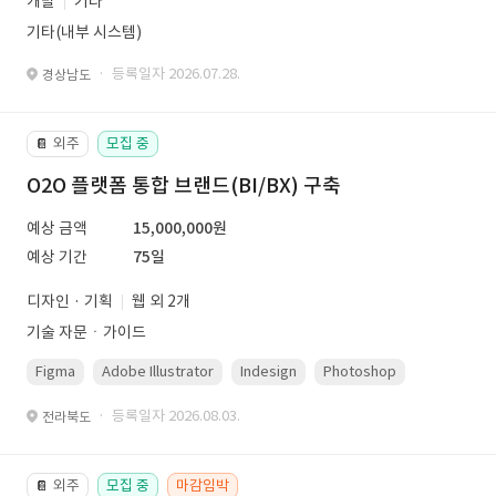
개발
기타
기타(내부 시스템)
· 등록일자 2026.07.28.
경상남도
외주
모집 중
📔
O2O 플랫폼 통합 브랜드(BI/BX) 구축
예상 금액
15,000,000원
예상 기간
75일
디자인 · 기획
웹 외 2개
기술 자문ㆍ가이드
Figma
Adobe Illustrator
Indesign
Photoshop
· 등록일자 2026.08.03.
전라북도
외주
모집 중
마감임박
📔