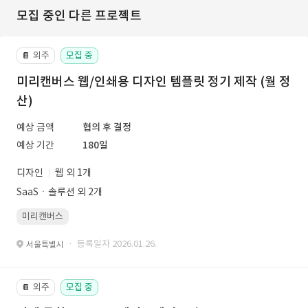
모집 중인 다른 프로젝트
외주
모집 중
📔
미리캔버스 웹/인쇄용 디자인 템플릿 정기 제작 (월 정
산)
예상 금액
협의 후 결정
예상 기간
180일
디자인
웹 외 1개
SaaSㆍ솔루션 외 2개
미리캔버스
· 등록일자 2026.01.26.
서울특별시
외주
모집 중
📔