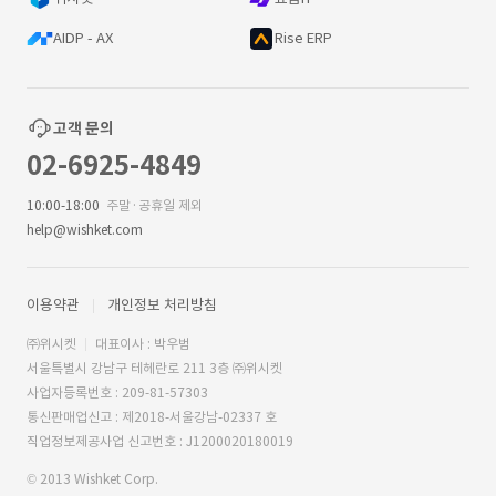
AIDP - AX
Rise ERP
고객 문의
02-6925-4849
10:00-18:00
주말·공휴일 제외
help@wishket.com
이용약관
개인정보 처리방침
㈜위시켓
대표이사 : 박우범
서울특별시 강남구 테헤란로 211 3층 ㈜위시켓
사업자등록번호 : 209-81-57303
통신판매업신고 : 제2018-서울강남-02337 호
직업정보제공사업 신고번호 : J1200020180019
© 2013 Wishket Corp.