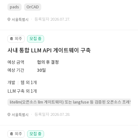
pads
OrCAD
· 등록일자 2026.07.27.
서울특별시
외주
모집 중
📔
사내 통합 LLM API 게이트웨이 구축
예상 금액
협의 후 결정
예상 기간
30일
개발
웹 외 1개
LLM 구축 외 1개
litellm(오픈소스 llm 게이트웨이) 또는 langfuse 등 검증된 오픈소스 프
· 등록일자 2026.07.28.
서울특별시
외주
모집 중
📔