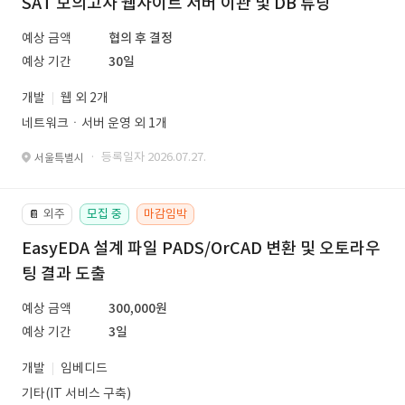
SAT 모의고사 웹사이트 서버 이관 및 DB 튜닝
예상 금액
협의 후 결정
예상 기간
30일
개발
웹 외 2개
네트워크ㆍ서버 운영 외 1개
· 등록일자 2026.07.27.
서울특별시
외주
모집 중
마감임박
📔
EasyEDA 설계 파일 PADS/OrCAD 변환 및 오토라우
팅 결과 도출
예상 금액
300,000원
예상 기간
3일
개발
임베디드
기타(IT 서비스 구축)