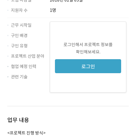
모집 마감일
2018년 02월 03일
지원자 수
1명
근무 시작일
구인 배경
로그인해서 프로젝트 정보를
구인 유형
확인해보세요.
프로젝트 산업 분야
로그인
협업 예정 인력
관련 기술
PHP · 경력 무관
MySQL · 경력 무관
WordPress · 경력 무관
업무 내용
<프로젝트 진행 방식>