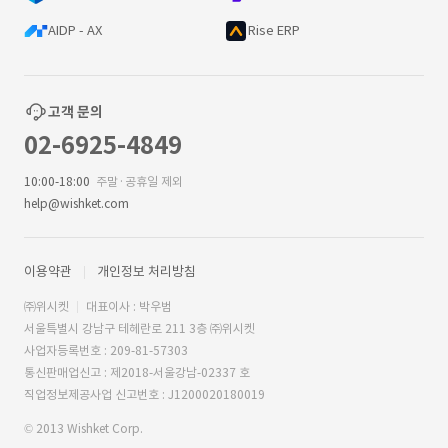
AIDP - AX
Rise ERP
고객 문의
02-6925-4849
10:00-18:00
주말·공휴일 제외
help@wishket.com
이용약관
개인정보 처리방침
㈜위시켓
대표이사 : 박우범
서울특별시 강남구 테헤란로 211 3층 ㈜위시켓
사업자등록번호 : 209-81-57303
통신판매업신고 : 제2018-서울강남-02337 호
직업정보제공사업 신고번호 : J1200020180019
© 2013 Wishket Corp.