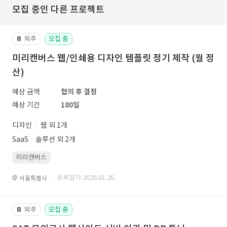
모집 중인 다른 프로젝트
외주
모집 중
📔
미리캔버스 웹/인쇄용 디자인 템플릿 정기 제작 (월 정
산)
예상 금액
협의 후 결정
예상 기간
180일
디자인
웹 외 1개
SaaSㆍ솔루션 외 2개
미리캔버스
· 등록일자 2026.01.26.
서울특별시
외주
모집 중
📔