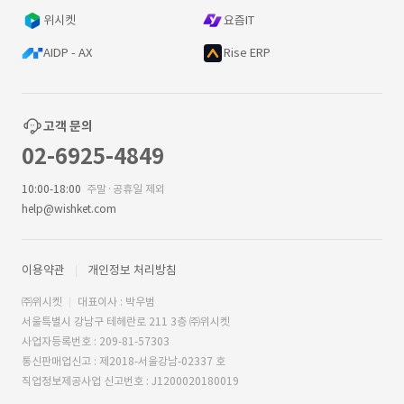
위시켓
요즘IT
AIDP - AX
Rise ERP
고객 문의
02-6925-4849
10:00-18:00
주말·공휴일 제외
help@wishket.com
이용약관
개인정보 처리방침
㈜위시켓
대표이사 : 박우범
서울특별시 강남구 테헤란로 211 3층 ㈜위시켓
사업자등록번호 : 209-81-57303
통신판매업신고 : 제2018-서울강남-02337 호
직업정보제공사업 신고번호 : J1200020180019