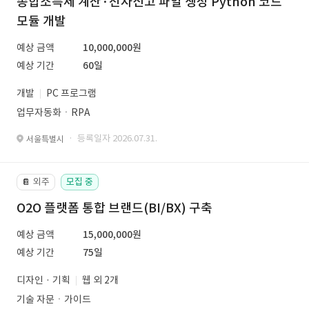
종합소득세 계산·전자신고 파일 생성 Python 코드
모듈 개발
예상 금액
10,000,000원
예상 기간
60일
개발
PC 프로그램
업무자동화ㆍRPA
· 등록일자 2026.07.31.
서울특별시
외주
모집 중
📔
O2O 플랫폼 통합 브랜드(BI/BX) 구축
예상 금액
15,000,000원
예상 기간
75일
디자인 · 기획
웹 외 2개
기술 자문ㆍ가이드