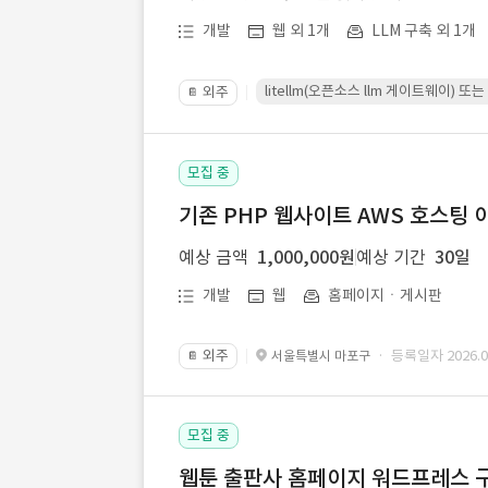
개발
웹 외 1개
LLM 구축 외 1개
litellm(오픈소스 llm 게이트웨이)
외주
📔
모집 중
기존 PHP 웹사이트 AWS 호스팅 
예상 금액
1,000,000원
예상 기간
30일
개발
웹
홈페이지ㆍ게시판
외주
· 등록일자 2026.07
서울특별시 마포구
📔
모집 중
웹툰 출판사 홈페이지 워드프레스 구