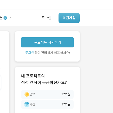
션
로그인
회원가입
유사사례 검색 AI
.
프로젝트 지원하기
‘이런 거’ 만들어본
개발 회사 있어?
로그인
하여 편리하게 이용하세요!
바로가기
내 프로젝트의
적정 견적이 궁금하신가요?
금액
??? 원
기간
??? 일