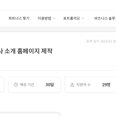
파트너스 찾기
이용방법
포트폴리오
비즈니스 솔루
이용방법
포트폴리오
엔터프라이즈
I
파트너 등급
이용후기
등록 일자 2018.02.20
안심 코드 케어
이용요금
솔루션 마켓
 소개 홈페이지 제작
고객센터
스토어
30일
29명
예상 기간
지원자 수