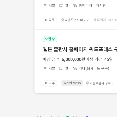
개발
웹
홈페이지ㆍ게시판
외주
· 등록일자 2026.07
서울특별시 마포구
📔
모집 중
웹툰 출판사 홈페이지 워드프레스 구
예상 금액
6,000,000원
예상 기간
45일
개발
웹
기타(웹사이트 구축)
WordPress
외주
서울특별시 구로구
📔