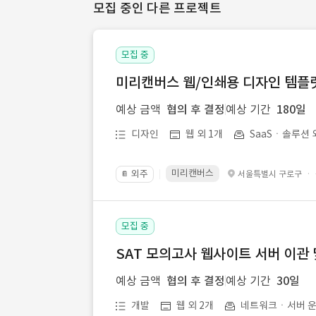
모집 중인 다른 프로젝트
모집 중
미리캔버스 웹/인쇄용 디자인 템플릿 
예상 금액
협의 후 결정
예상 기간
180일
디자인
웹 외 1개
SaaSㆍ솔루션 
미리캔버스
외주
·
서울특별시 구로구
📔
모집 중
SAT 모의고사 웹사이트 서버 이관 
예상 금액
협의 후 결정
예상 기간
30일
개발
웹 외 2개
네트워크ㆍ서버 운