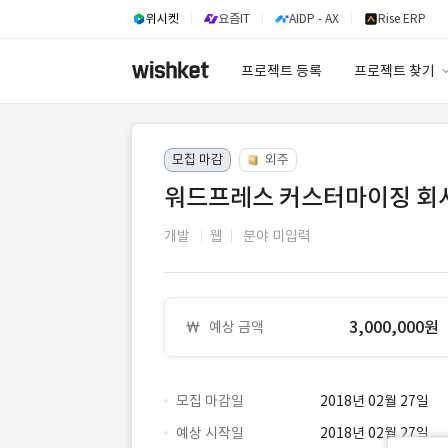
위시켓
요즘IT
AIDP - AX
Rise ERP
프로젝트 등록
프로젝트 찾기
프로젝트 찾기
모집 마감
외주
유사사례 검색 A
워드프레스 커스터마이징 회사
개발
웹
분야 미입력
3,000,000원
예상 금액
모집 마감일
2018년 02월 27일
예상 시작일
2018년 02월 27일