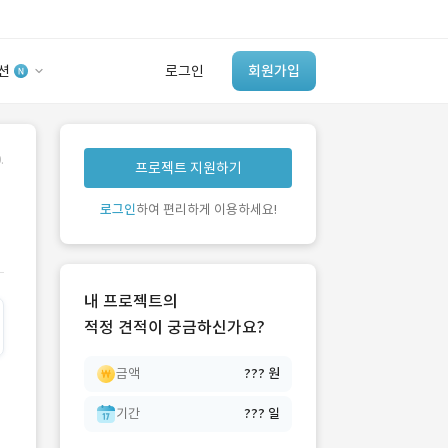
션
로그인
회원가입
유사사례 검색 AI
.
프로젝트 지원하기
‘이런 거’ 만들어본
개발 회사 있어?
로그인
하여 편리하게 이용하세요!
바로가기
내 프로젝트의
적정 견적이 궁금하신가요?
금액
??? 원
기간
??? 일