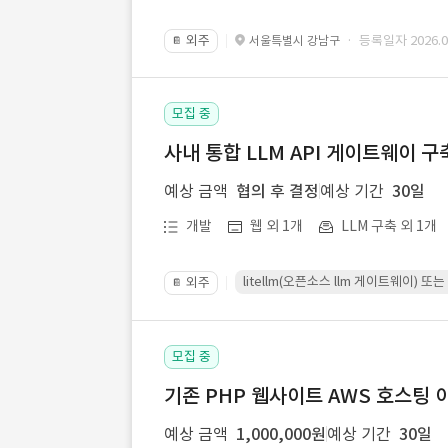
외주
· 등록일자 2026.07
서울특별시 강남구
📔
모집 중
사내 통합 LLM API 게이트웨이 구
예상 금액
협의 후 결정
예상 기간
30일
개발
웹 외 1개
LLM 구축 외 1개
litellm(오픈소스 llm 게이트웨이)
외주
📔
모집 중
기존 PHP 웹사이트 AWS 호스팅 
예상 금액
1,000,000원
예상 기간
30일