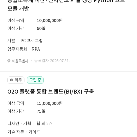
종합소득세 계산·전자신고 파일 생성 Python 코드
모듈 개발
예상 금액
10,000,000원
예상 기간
60일
개발
PC 프로그램
업무자동화ㆍRPA
· 등록일자 2026.07.31.
서울특별시
외주
모집 중
📔
O2O 플랫폼 통합 브랜드(BI/BX) 구축
예상 금액
15,000,000원
예상 기간
75일
디자인 · 기획
웹 외 2개
기술 자문ㆍ가이드