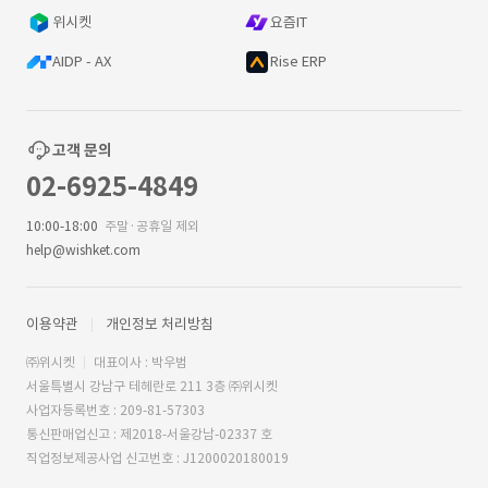
위시켓
요즘IT
AIDP - AX
Rise ERP
고객 문의
02-6925-4849
10:00-18:00
주말·공휴일 제외
help@wishket.com
이용약관
개인정보 처리방침
㈜위시켓
대표이사 : 박우범
서울특별시 강남구 테헤란로 211 3층 ㈜위시켓
사업자등록번호 : 209-81-57303
통신판매업신고 : 제2018-서울강남-02337 호
직업정보제공사업 신고번호 : J1200020180019