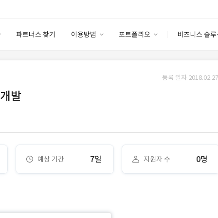
파트너스 찾기
이용방법
포트폴리오
비즈니스 솔루
이용방법
포트폴리오
엔터프라이즈
I
파트너 등급
이용후기
등록 일자 2018.02.27
안심 코드 케어
이용요금
솔루션 마켓
 개발
고객센터
스토어
7일
0명
예상 기간
지원자 수