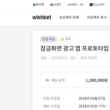
위시켓
요즘IT
AIDP - AX
Rise ERP
프로젝트 등록
프로젝트 찾기
프로젝트 찾기
모집 마감
외주
유사사례 검색 A
잠금화면 광고 앱 프로토타입
개발
안드로이드
iOS
분야 미입력
1,000,000원
예상 금액
모집 마감일
2018년 03월 07일
예상 시작일
2018년 03월 12일