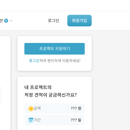
션
로그인
회원가입
유사사례 검색 AI
.
프로젝트 지원하기
‘이런 거’ 만들어본
개발 회사 있어?
로그인
하여 편리하게 이용하세요!
바로가기
내 프로젝트의
적정 견적이 궁금하신가요?
금액
??? 원
기간
??? 일