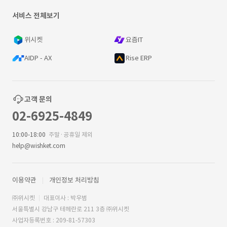
서비스 전체보기
위시켓
요즘IT
AIDP - AX
Rise ERP
고객 문의
02-6925-4849
10:00-18:00
주말·공휴일 제외
help@wishket.com
이용약관
개인정보 처리방침
㈜위시켓
대표이사 : 박우범
서울특별시 강남구 테헤란로 211 3층 ㈜위시켓
사업자등록번호 : 209-81-57303