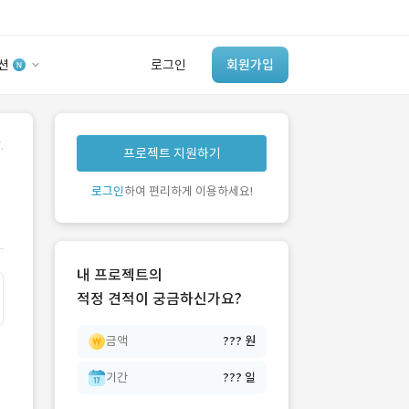
션
로그인
회원가입
유사사례 검색 AI
.
프로젝트 지원하기
‘이런 거’ 만들어본
개발 회사 있어?
로그인
하여 편리하게 이용하세요!
바로가기
내 프로젝트의
적정 견적이 궁금하신가요?
금액
??? 원
기간
??? 일