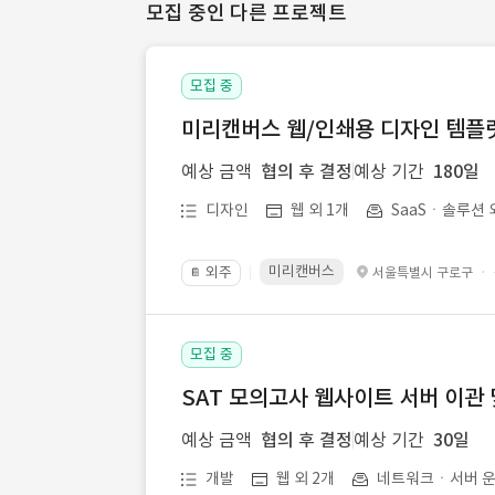
모집 중인 다른 프로젝트
모집 중
미리캔버스 웹/인쇄용 디자인 템플릿 
예상 금액
협의 후 결정
예상 기간
180일
디자인
웹 외 1개
SaaSㆍ솔루션 
미리캔버스
외주
·
서울특별시 구로구
📔
모집 중
SAT 모의고사 웹사이트 서버 이관 
예상 금액
협의 후 결정
예상 기간
30일
개발
웹 외 2개
네트워크ㆍ서버 운