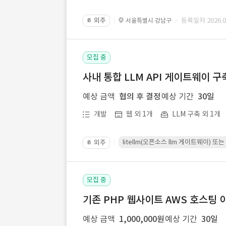
외주
· 등록일자 2026.07
서울특별시 강남구
📔
모집 중
사내 통합 LLM API 게이트웨이 구
예상 금액
협의 후 결정
예상 기간
30일
개발
웹 외 1개
LLM 구축 외 1개
litellm(오픈소스 llm 게이트웨이)
외주
📔
모집 중
기존 PHP 웹사이트 AWS 호스팅 
예상 금액
1,000,000원
예상 기간
30일