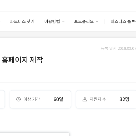
파트너스 찾기
이용방법
포트폴리오
비즈니스 솔루
이용방법
포트폴리오
엔터프라이즈
I
파트너 등급
이용후기
등록 일자 2018.03.07
안심 코드 케어
이용요금
솔루션 마켓
 홈페이지 제작
고객센터
스토어
60일
32명
예상 기간
지원자 수