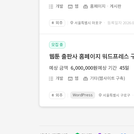
개발
웹
홈페이지ㆍ게시판
외주
· 등록일자 2026.07
서울특별시 마포구
📔
모집 중
웹툰 출판사 홈페이지 워드프레스 구
예상 금액
6,000,000원
예상 기간
45일
개발
웹
기타(웹사이트 구축)
WordPress
외주
서울특별시 구로구
📔