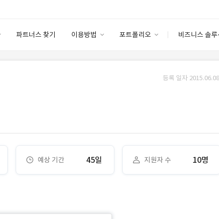
파트너스 찾기
이용방법
포트폴리오
비즈니스 솔루
이용방법
포트폴리오
엔터프라이즈
I
파트너 등급
이용후기
등록 일자 2015.06.08
안심 코드 케어
이용요금
솔루션 마켓
고객센터
스토어
45일
10명
예상 기간
지원자 수