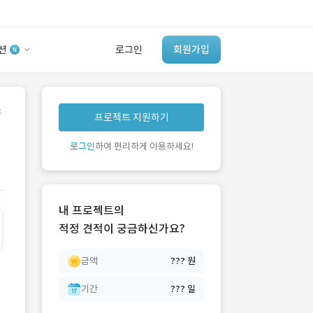
션
로그인
회원가입
유사사례 검색 AI
.
프로젝트 지원하기
‘이런 거’ 만들어본
개발 회사 있어?
로그인
하여 편리하게 이용하세요!
바로가기
내 프로젝트의
적정 견적이 궁금하신가요?
금액
??? 원
기간
??? 일