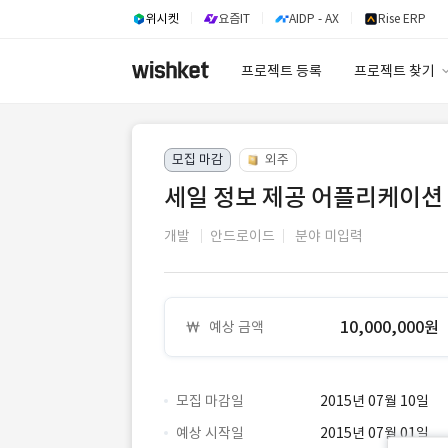
위시켓
요즘IT
AIDP - AX
Rise ERP
프로젝트 등록
프로젝트 찾기
프로젝트 찾기
모집 마감
외주
유사사례 검색 A
세일 정보 제공 어플리케이션
개발
안드로이드
분야 미입력
10,000,000원
예상 금액
모집 마감일
2015년 07월 10일
예상 시작일
2015년 07월 01일