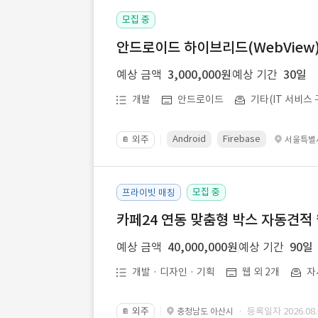
모집 중
안드로이드 하이브리드(WebView) 앱
예상 금액
3,000,000원
예상 기간
30일
개발
안드로이드
기타(IT 서비스 
Android
Firebase
외주
서울특별
📔
모집 중
프라이빗 매칭
카페24 연동 맞춤형 박스 자동견적
예상 금액
40,000,000원
예상 기간
90일
개발 · 디자인 · 기획
웹 외 2개
자
외주
· 등록일자 2026.08.
충청남도 아산시
📔