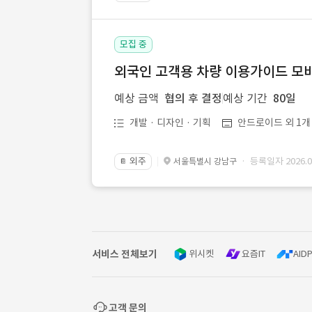
모집 중
외국인 고객용 차량 이용가이드 모바
예상 금액
협의 후 결정
예상 기간
80일
개발 · 디자인 · 기획
안드로이드 외 1개
외주
· 등록일자 2026.08
서울특별시 강남구
📔
서비스 전체보기
위시켓
요즘IT
AIDP
고객 문의