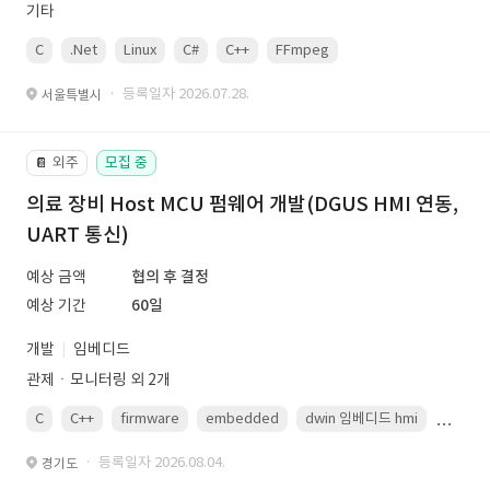
기타
C
.Net
Linux
C#
C++
FFmpeg
VisualStudio
OrC
· 등록일자 2026.07.28.
서울특별시
외주
모집 중
📔
의료 장비 Host MCU 펌웨어 개발(DGUS HMI 연동,
UART 통신)
예상 금액
협의 후 결정
예상 기간
60일
개발
임베디드
관제ㆍ모니터링 외 2개
C
C++
firmware
embedded
dwin 임베디드 hmi
uart
· 등록일자 2026.08.04.
경기도