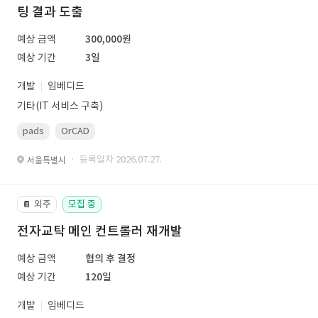
팅 결과 도출
예상 금액
300,000원
예상 기간
3일
개발
임베디드
기타(IT 서비스 구축)
pads
OrCAD
· 등록일자 2026.07.27.
서울특별시
외주
모집 중
📔
전자교탁 메인 컨트롤러 재개발
예상 금액
협의 후 결정
예상 기간
120일
개발
임베디드