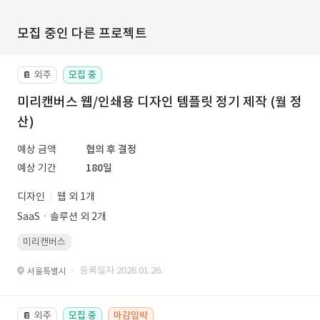
모집 중인 다른 프로젝트
외주
모집 중
📔
미리캔버스 웹/인쇄용 디자인 템플릿 정기 제작 (월 정
산)
예상 금액
협의 후 결정
예상 기간
180일
디자인
웹 외 1개
SaaSㆍ솔루션 외 2개
미리캔버스
· 등록일자 2026.01.26.
서울특별시
외주
모집 중
마감임박
📔