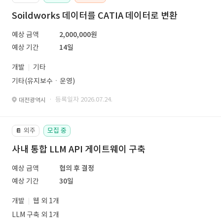
Soildworks 데이터를 CATIA 데이터로 변환
예상 금액
2,000,000원
예상 기간
14일
개발
기타
기타(유지보수ㆍ운영)
· 등록일자 2026.07.24.
대전광역시
외주
모집 중
📔
사내 통합 LLM API 게이트웨이 구축
예상 금액
협의 후 결정
예상 기간
30일
개발
웹 외 1개
LLM 구축 외 1개