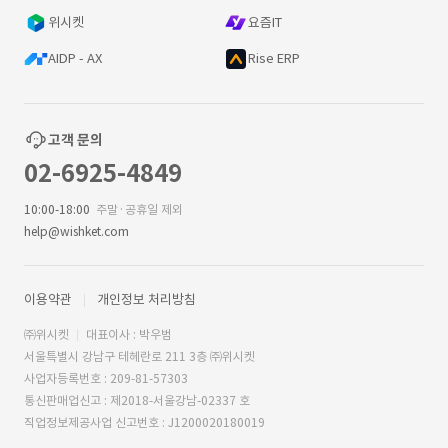
위시켓
요즘IT
AIDP - AX
Rise ERP
고객 문의
02-6925-4849
10:00-18:00
주말·공휴일 제외
help@wishket.com
이용약관
개인정보 처리방침
㈜위시켓
대표이사 : 박우범
서울특별시 강남구 테헤란로 211 3층 ㈜위시켓
사업자등록번호 : 209-81-57303
통신판매업신고 : 제2018-서울강남-02337 호
직업정보제공사업 신고번호 : J1200020180019