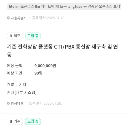
litellm(오픈소스 llm 게이트웨이) 또는 langfuse 등 검증된 오픈소스 프
· 등록일자 2026.07.28.
서울특별시
외주
모집 중
📔
기존 전화상담 플랫폼 CTI/PBX 통신망 재구축 및 연
동
예상 금액
9,000,000원
예상 기간
90일
개발
기타
기타(내부 시스템)
· 등록일자 2026.07.28.
경상남도
외주
모집 중
📔