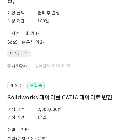
산)
예상 금액
협의 후 결정
예상 기간
180일
디자인
웹 외 1개
SaaSㆍ솔루션 외 2개
미리캔버스
· 등록일자 2026.01.26.
서울특별시
외주
모집 중
📔
Soildworks 데이터를 CATIA 데이터로 변환
예상 금액
2,000,000원
예상 기간
14일
개발
기타
기타(유지보수ㆍ운영)