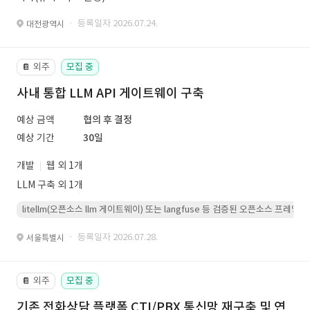
· 등록일자 2026.07.24.
대전광역시
외주
모집 중
📔
사내 통합 LLM API 게이트웨이 구축
예상 금액
협의 후 결정
예상 기간
30일
개발
웹 외 1개
LLM 구축 외 1개
litellm(오픈소스 llm 게이트웨이) 또는 langfuse 등 검증된 오픈소스 프
· 등록일자 2026.07.28.
서울특별시
외주
모집 중
📔
기존 전화상담 플랫폼 CTI/PBX 통신망 재구축 및 연