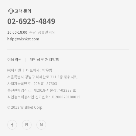
고객 문의
02-6925-4849
10:00-18:00
주말·공휴일 제외
help@wishket.com
이용약관
개인정보 처리방침
㈜위시켓
대표이사 : 박우범
서울특별시 강남구 테헤란로 211 3층 ㈜위시켓
사업자등록번호 : 209-81-57303
통신판매업신고 : 제2018-서울강남-02337 호
직업정보제공사업 신고번호 : J1200020180019
© 2013 Wishket Corp.