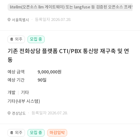
litellm(오픈소스 llm 게이트웨이) 또는 langfuse 등 검증된 오픈소스 프
· 등록일자 2026.07.28.
서울특별시
외주
모집 중
📔
기존 전화상담 플랫폼 CTI/PBX 통신망 재구축 및 연
동
예상 금액
9,000,000원
예상 기간
90일
개발
기타
기타(내부 시스템)
· 등록일자 2026.07.28.
경상남도
외주
모집 중
마감임박
📔