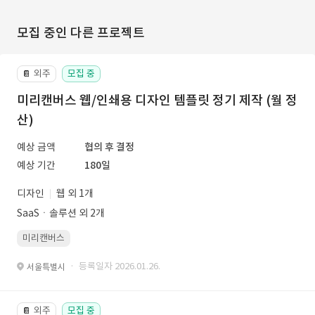
모집 중인 다른 프로젝트
외주
모집 중
📔
미리캔버스 웹/인쇄용 디자인 템플릿 정기 제작 (월 정
산)
예상 금액
협의 후 결정
예상 기간
180일
디자인
웹 외 1개
SaaSㆍ솔루션 외 2개
미리캔버스
· 등록일자 2026.01.26.
서울특별시
외주
모집 중
📔