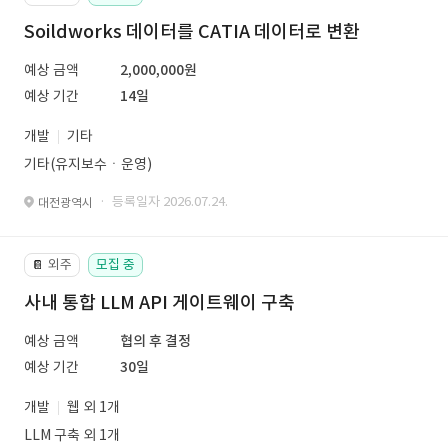
Soildworks 데이터를 CATIA 데이터로 변환
예상 금액
2,000,000원
예상 기간
14일
개발
기타
기타(유지보수ㆍ운영)
· 등록일자 2026.07.24.
대전광역시
외주
모집 중
📔
사내 통합 LLM API 게이트웨이 구축
예상 금액
협의 후 결정
예상 기간
30일
개발
웹 외 1개
LLM 구축 외 1개