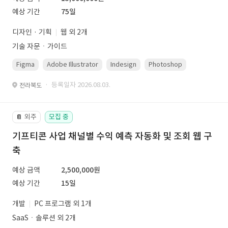
예상 기간
75일
디자인 · 기획
웹 외 2개
기술 자문ㆍ가이드
Figma
Adobe Illustrator
Indesign
Photoshop
· 등록일자 2026.08.03.
전라북도
외주
모집 중
📔
기프티콘 사업 채널별 수익 예측 자동화 및 조회 웹 구
축
예상 금액
2,500,000원
예상 기간
15일
개발
PC 프로그램 외 1개
SaaSㆍ솔루션 외 2개